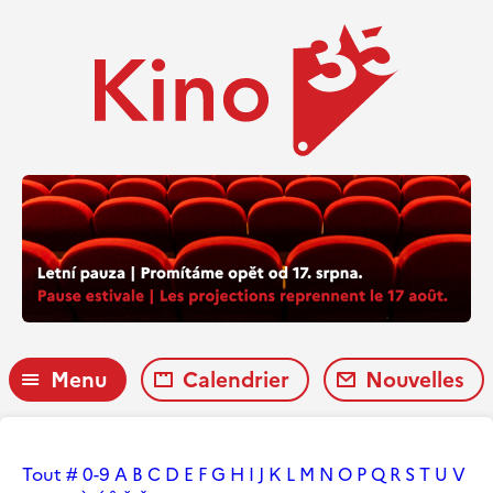
Menu
Calendrier
Nouvelles
Tout
#
0-9
A
B
C
D
E
F
G
H
I
J
K
L
M
N
O
P
Q
R
S
T
U
V