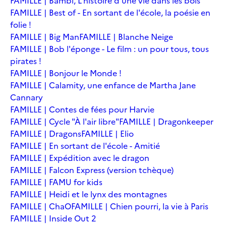
FAMILLE | Bambi, L'histoire d'une vie dans les bois
FAMILLE | Best of - En sortant de l'école, la poésie en
folie !
FAMILLE | Big Man
FAMILLE | Blanche Neige
FAMILLE | Bob l'éponge - Le film : un pour tous, tous
pirates !
FAMILLE | Bonjour le Monde !
FAMILLE | Calamity, une enfance de Martha Jane
Cannary
FAMILLE | Contes de fées pour Harvie
FAMILLE | Cycle "À l'air libre"
FAMILLE | Dragonkeeper
FAMILLE | Dragons
FAMILLE | Elio
FAMILLE | En sortant de l'école - Amitié
FAMILLE | Expédition avec le dragon
FAMILLE | Falcon Express (version tchèque)
FAMILLE | FAMU for kids
FAMILLE | Heidi et le lynx des montagnes
FAMILLE | ChaO
FAMILLE | Chien pourri, la vie à Paris
FAMILLE | Inside Out 2