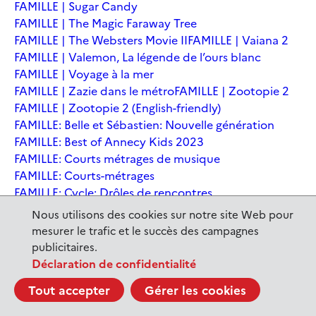
FAMILLE | Sugar Candy
FAMILLE | The Magic Faraway Tree
FAMILLE | The Websters Movie II
FAMILLE | Vaiana 2
FAMILLE | Valemon, La légende de l’ours blanc
FAMILLE | Voyage à la mer
FAMILLE | Zazie dans le métro
FAMILLE | Zootopie 2
FAMILLE | Zootopie 2 (English-friendly)
FAMILLE: Belle et Sébastien: Nouvelle génération
FAMILLE: Best of Annecy Kids 2023
FAMILLE: Courts métrages de musique
FAMILLE: Courts-métrages
FAMILLE: Cycle: Drôles de rencontres
FAMILLE: En sortant de l'école - Andrée Chedid
Nous utilisons des cookies sur notre site Web pour
FAMILLE: Ernest et Célestine: Le voyage en Charabie
mesurer le trafic et le succès des campagnes
FAMILLE: Festival International du court métrage
publicitaires.
Clermont-Ferrand
Déclaration de confidentialité
FAMILLE: Kina et Yuk, renards de la banquise
Tout accepter
Gérer les cookies
FAMILLE: La Pat' Patrouille : La Super Patrouille, le film
FAMILLE: Le dernier jaguar
FAMILLE: Le Dirigeable volé