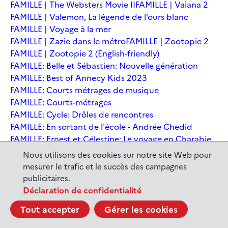
FAMILLE | The Websters Movie II
FAMILLE | Vaiana 2
FAMILLE | Valemon, La légende de l’ours blanc
FAMILLE | Voyage à la mer
FAMILLE | Zazie dans le métro
FAMILLE | Zootopie 2
FAMILLE | Zootopie 2 (English-friendly)
FAMILLE: Belle et Sébastien: Nouvelle génération
FAMILLE: Best of Annecy Kids 2023
FAMILLE: Courts métrages de musique
FAMILLE: Courts-métrages
FAMILLE: Cycle: Drôles de rencontres
FAMILLE: En sortant de l'école - Andrée Chedid
FAMILLE: Ernest et Célestine: Le voyage en Charabie
FAMILLE: Festival International du court métrage
Nous utilisons des cookies sur notre site Web pour
Clermont-Ferrand
mesurer le trafic et le succès des campagnes
FAMILLE: Kina et Yuk, renards de la banquise
publicitaires.
FAMILLE: La Pat' Patrouille : La Super Patrouille, le film
Déclaration de confidentialité
FAMILLE: Le dernier jaguar
FAMILLE: Le Dirigeable volé
Tout accepter
Gérer les cookies
FAMILLE: Le Nid du Tigre
FAMILLE: Le Tableau
FAMILLE: Léo, la fabuleuse histoire de Leonardo de