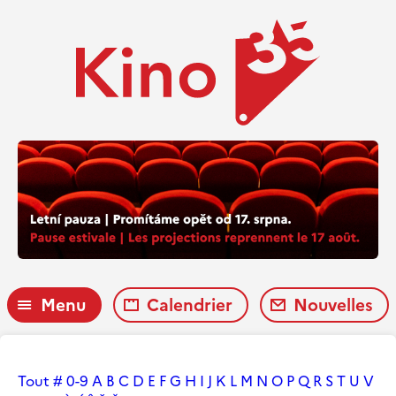
Menu
Calendrier
Nouvelles
Tout
#
0-9
A
B
C
D
E
F
G
H
I
J
K
L
M
N
O
P
Q
R
S
T
U
V