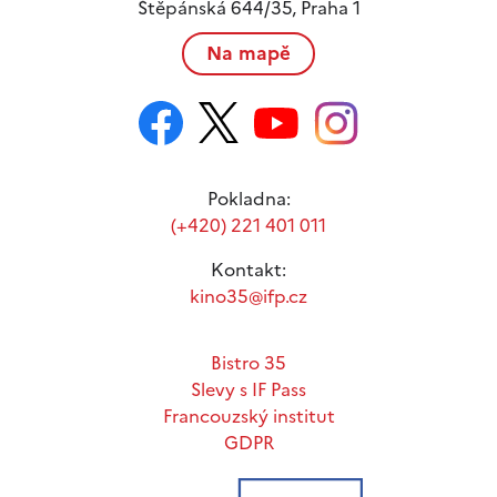
Štěpánská 644/35, Praha 1
Na mapě
Pokladna:
(+420) 221 401 011
Kontakt:
kino35@ifp.cz
Bistro 35
Slevy s IF Pass
Francouzský institut
GDPR