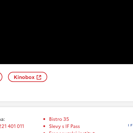
Kinobox
a:
Bistro 35
221 401 011
Slevy s IF Pass