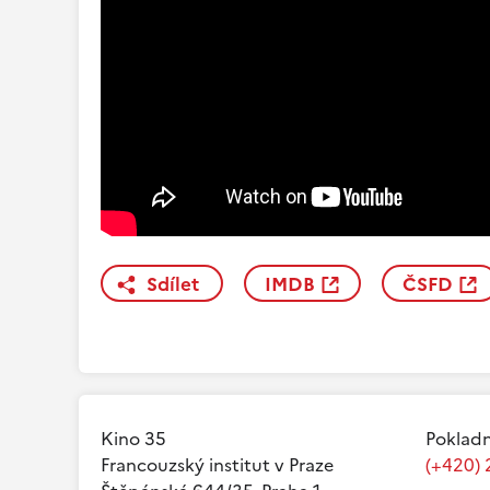
Sdílet
IMDB
ČSFD
Kino 35
Pokladn
Francouzský institut v Praze
(+420) 