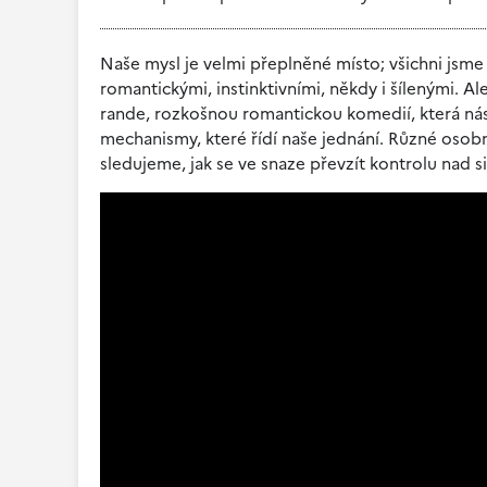
Naše mysl je velmi přeplněné místo; všichni jsm
romantickými, instinktivními, někdy i šílenými. 
rande, rozkošnou romantickou komedií, která nás
mechanismy, které řídí naše jednání. Různé osobn
sledujeme, jak se ve snaze převzít kontrolu nad si