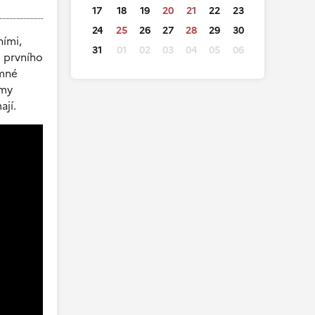
17
18
19
20
21
22
23
24
25
26
27
28
29
30
ními,
31
01
02
03
04
05
06
 prvního
emné
 my
ají.