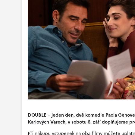
DOUBLE = jeden den, dvě komedie Paola Genove
Karlových Varech, v sobotu 6. září doplňujeme p
Při nákupu vstupenek na oba filmy můžete uplat