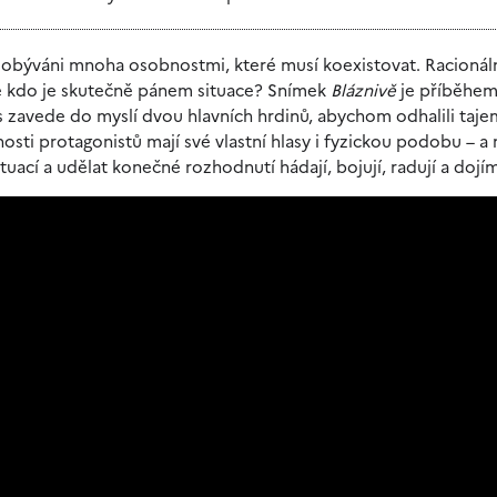
e obýváni mnoha osobnostmi, které musí koexistovat. Racionál
Ale kdo je skutečně pánem situace? Snímek
Bláznivě
je příběhem
 zavede do myslí dvou hlavních hrdinů, abychom odhalili taj
osti protagonistů mají své vlastní hlasy i fyzickou podobu – a
tuací a udělat konečné rozhodnutí hádají, bojují, radují a dojím