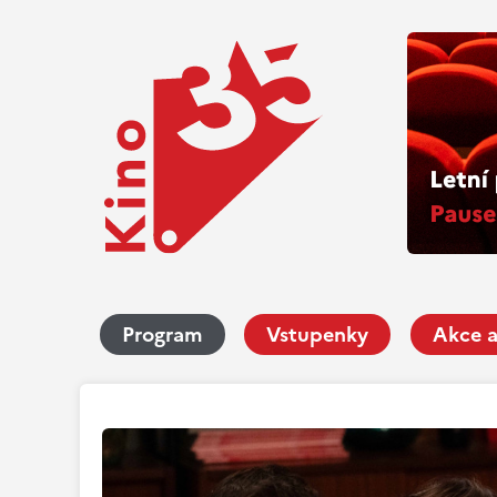
Program
Vstupenky
Akce a