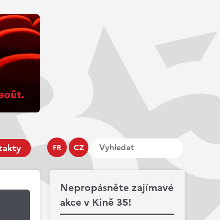
takty
FR
CZ
Nepropásněte zajímavé
akce v Kině 35!