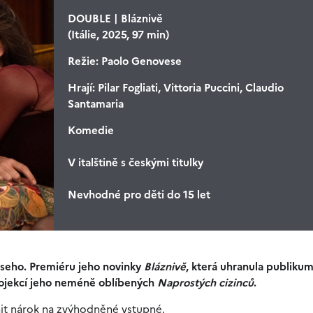
DOUBLE | Bláznivě
(Itálie, 2025, 97 min)
Režie:
Paolo Genovese
Hrají:
Pilar Fogliati, Vittoria Puccini, Claudio
Santamaria
Komedie
V italštině s českými titulky
Nevhodné pro děti do 15 let
seho. Premiéru jeho novinky
Bláznivě
, která uhranula publikum
rojekcí jeho neméně oblíbených
Naprostých cizinců
.
nit nárok na zvýhodněné vstupné.