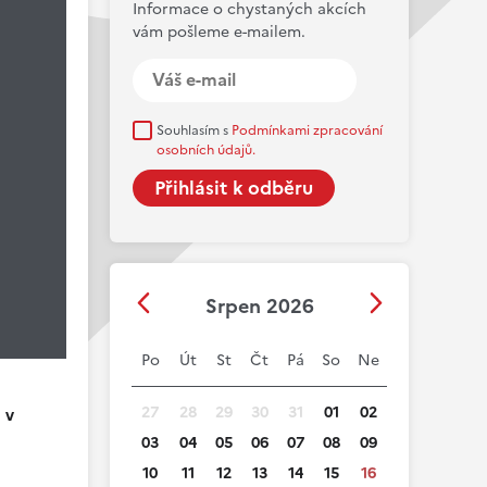
Informace o chystaných akcích
vám pošleme e-mailem.
Souhlasím s
Podmínkami zpracování
osobních údajů.
Srpen 2026
Po
Út
St
Čt
Pá
So
Ne
27
28
29
30
31
01
02
 v
03
04
05
06
07
08
09
10
11
12
13
14
15
16