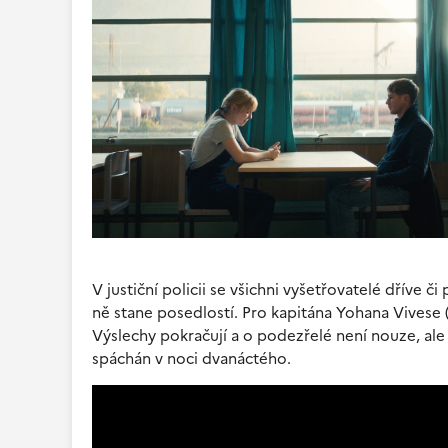
V justiční policii se všichni vyšetřovatelé dříve č
ně stane posedlostí. Pro kapitána Yohana Vivese (
Výslechy pokračují a o podezřelé není nouze, ale 
spáchán v noci dvanáctého.