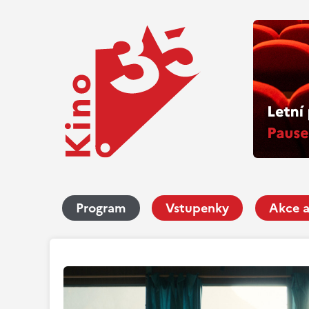
Program
Vstupenky
Akce a