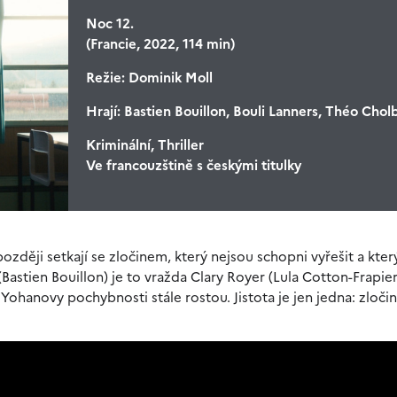
Noc 12.
(Francie, 2022, 114 min)
Režie:
Dominik Moll
Hrají:
Bastien Bouillon, Bouli Lanners, Théo Cholb
Kriminální, Thriller
Ve francouzštině s českými titulky
i později setkají se zločinem, který nejsou schopni vyřešit a kter
Bastien Bouillon) je to vražda Clary Royer (Lula Cotton-Frapier
Yohanovy pochybnosti stále rostou. Jistota je jen jedna: zločin