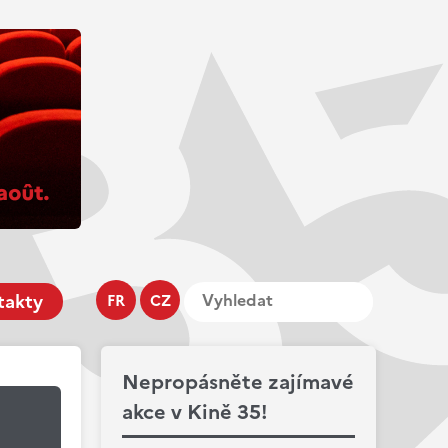
takty
FR
CZ
Nepropásněte zajímavé
akce v Kině 35!