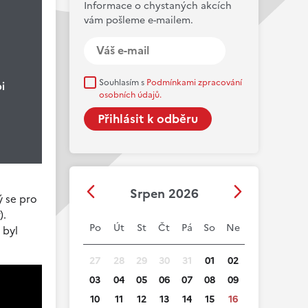
Informace o chystaných akcích
vám pošleme e-mailem.
Souhlasím s
Podmínkami zpracování
i
osobních údajů.
Srpen 2026
ý se pro
).
Po
Út
St
Čt
Pá
So
Ne
 byl
27
28
29
30
31
01
02
03
04
05
06
07
08
09
10
11
12
13
14
15
16