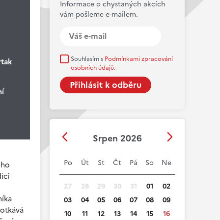
Informace o chystaných akcích
vám pošleme e-mailem.
Souhlasím s
Podmínkami zpracování
rtak
osobních údajů.
ní
Srpen 2026
Po
Út
St
Čt
Pá
So
Ne
ého
icí
27
28
29
30
31
01
02
níka
03
04
05
06
07
08
09
potkává
10
11
12
13
14
15
16