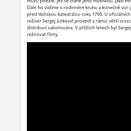
múzu poezie, jež se stane jeho milenkou. Jako m
Dále ho vidíme v rodinném kruhu a konečně vizi j
před tbiliskou katedrálou roku 1795. U oficiálníc
režisér Sergej Jutkevič provedl v rámci větší sroz
distribucí sabotována. V příštích letech byl Se
režírovat filmy.