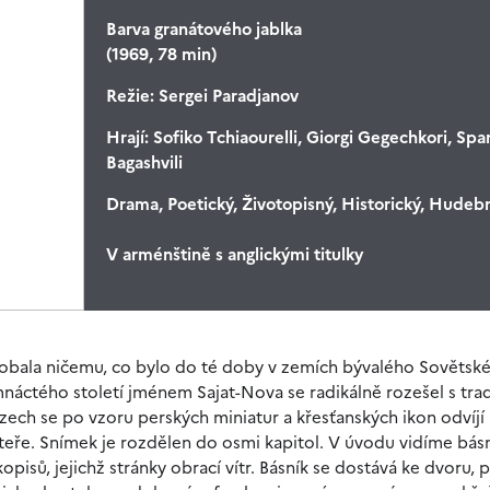
Barva granátového jablka
(1969, 78 min)
Režie:
Sergei Paradjanov
Hrají:
Sofiko Tchiaourelli, Giorgi Gegechkori, Spa
Bagashvili
Drama, Poetický, Životopisný, Historický, Hudeb
V arménštině s anglickými titulky
obala ničemu, co bylo do té doby v zemích bývalého Sovětsk
áctého století jménem Sajat-Nova se radikálně rozešel s trad
zech se po vzoru perských miniatur a křesťanských ikon odvíjí
šteře. Snímek je rozdělen do osmi kapitol. V úvodu vidíme bás
sů, jejichž stránky obrací vítr. Básník se dostává ke dvoru, 