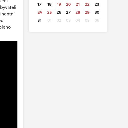
šení.
17
18
19
20
21
22
23
byvateli
24
25
26
27
28
29
30
minentní
ou
31
01
02
03
04
05
06
voleno