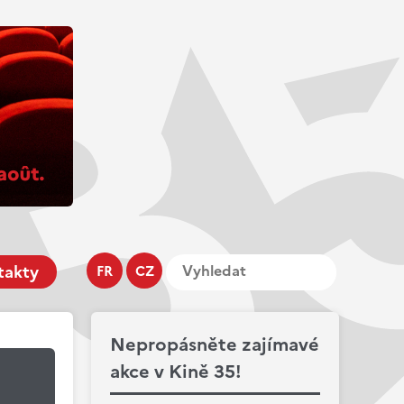
takty
FR
CZ
Nepropásněte zajímavé
akce v Kině 35!