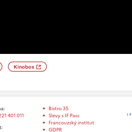
Kinobox
a:
Bistro 35
221 401 011
Slevy s IF Pass
Francouzský institut
t:
GDPR