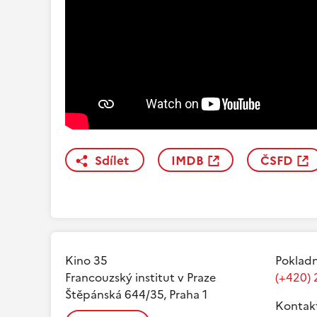
Sdílet
IMDB
ČSFD
Kino 35
Pokladn
Francouzský institut v Praze
(+420) 
Štěpánská 644/35, Praha 1
Kontak