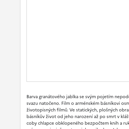
Barva granátového jablka se svým pojetím nepod
svazu natočeno. Film o arménském básníkovi osmn
životopisných filmů. Ve statických, plošných obra
básníkův život od jeho narození až po smrt v klá
coby chlapce obklopeného bezpočtem knih a rukopi