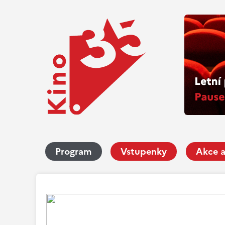
Program
Vstupenky
Akce a