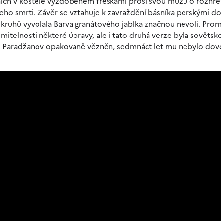
nich v kostele vyzdobeném freskami prosí svou múzu o rozhře
eho smrti. Závěr se vztahuje k zavraždění básníka perskými do
h kruhů vyvolala Barva granátového jablka značnou nevoli. Pro
umitelnosti některé úpravy, ale i tato druhá verze byla sovětsk
rgej Paradžanov opakovaně vězněn, sedmnáct let mu nebylo do