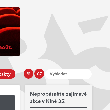
takty
FR
CZ
Nepropásněte zajímavé
akce v Kině 35!