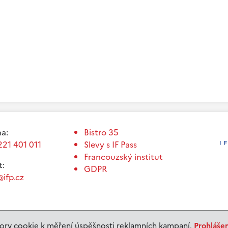
a:
Bistro 35
221 401 011
Slevy s IF Pass
Francouzský institut
t:
GDPR
ifp.cz
ry cookie k měření úspěšnosti reklamních kampaní.
Prohláše