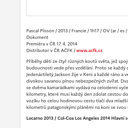
Pascal Plisson / 2013 / Francie / 1h17 / OV (ar / es / 
Dokument
Premiéra v ČR 17. 4. 2014
Distributor v ČR AČFK /
www.acfk.cz
Příběhy dětí ze čtyř různých koutů světa, jež spoj
budoucnosti vede přes vzdělání. Proto se každý 
Jedenáctiletý Jackson žije v Keni a každé ráno a 
divokou savanou plnou nebezpečných zvířat. Dvan
se dvěma kamarádkami vydává na celodenní vyčerpáv
kilometry, které musí každý den zdolat cestou d
vozíku ho celou hodinovou cestu tlačí dva mladší
kilometrů patagonskými pláněmi na koni se svou m
Locarno 2013 / Col-Coa Los Angeles 2014 Hlavní s