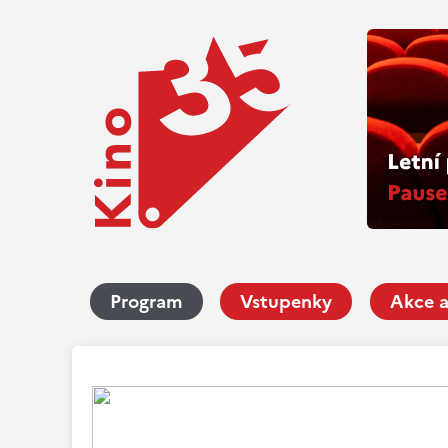
Program
Vstupenky
Akce a