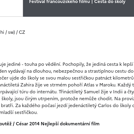
Festival francouzského filmu | Cesta do školy
hi / sw) / CZ
uje jediné - touha po vědění. Pochopily, že jediná cesta k lepší
den vydávají na dlouhou, nebezpečnou a strastiplnou cestu do 
večer ujde do školy se svou malou sestřičkou patnáct kilometrů
áctiletá Zahira žije ve strmém pohoří Atlas v Maroku. Každý 
ající túru do internátu. Třináctiletý Samuel žije v Indii a čty
o školy, jsou čirým utrpením, protože nemůže chodit. Na prov
 bratři. Za každého počasí jezdí jedenáctiletý Carlos do školy
ladší sestřičkou.
outěž / César 2014 Nejlepší dokumentární film