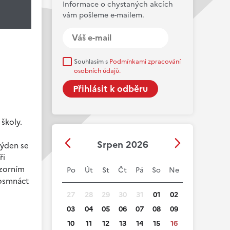
Informace o chystaných akcích
vám pošleme e-mailem.
Souhlasím s
Podmínkami zpracování
osobních údajů.
školy.
Srpen 2026
týden se
ři
izorním
Po
Út
St
Čt
Pá
So
Ne
 osmnáct
27
28
29
30
31
01
02
03
04
05
06
07
08
09
10
11
12
13
14
15
16