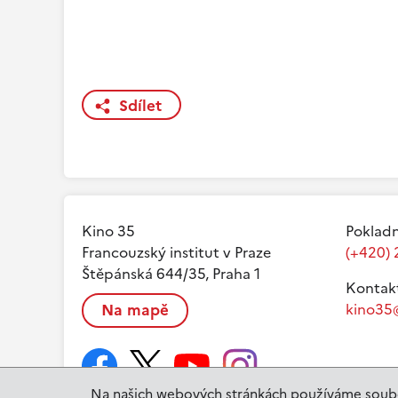
Sdílet
Kino 35
Pokladn
Francouzský institut v Praze
(+420) 
Štěpánská 644/35, Praha 1
Kontak
Na mapě
kino35@
Na našich webových stránkách používáme soubo