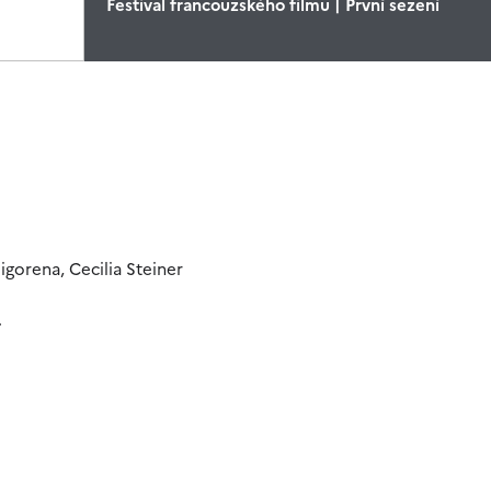
Festival francouzského filmu | První sezení
gorena, Cecilia Steiner
.