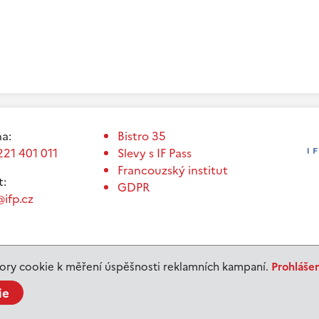
a:
Bistro 35
221 401 011
Slevy s IF Pass
Francouzský institut
t:
GDPR
ifp.cz
ry cookie k měření úspěšnosti reklamních kampaní.
Prohláše
ie