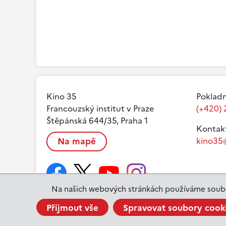
Kino 35
Pokladn
Francouzský institut v Praze
(+420) 
Štěpánská 644/35, Praha 1
Kontak
Na mapě
kino35@
Na našich webových stránkách používáme soubo
Přijmout vše
Spravovat soubory cook
www.ifp.cz
© 2023 Institut français de Prague |