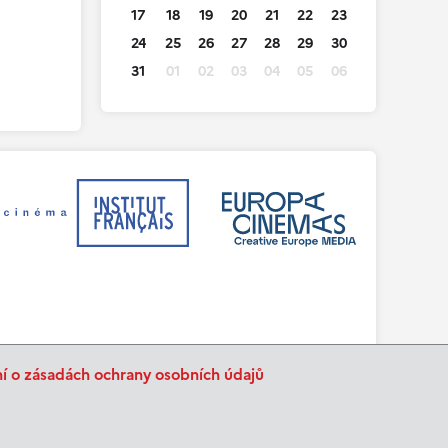
17
18
19
20
21
22
23
24
25
26
27
28
29
30
31
01
02
03
04
05
06
ní o zásadách ochrany osobních údajů
BurnIT
Tajpej Design
code:
design: