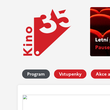
Program
Vstupenky
Akce a