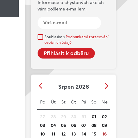
Informace o chystaných akcích
vám pošleme e-mailem.
Souhlasím s
Podmínkami zpracování
osobních údajů.
Srpen 2026
Po
Út
St
Čt
Pá
So
Ne
27
28
29
30
31
01
02
03
04
05
06
07
08
09
10
11
12
13
14
15
16