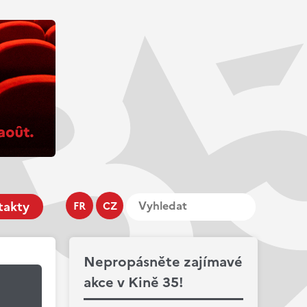
takty
FR
CZ
Nepropásněte zajímavé
akce v Kině 35!