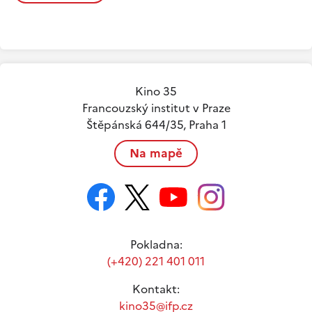
Kino 35
Francouzský institut v Praze
Štěpánská 644/35, Praha 1
Na mapě
Pokladna:
(+420) 221 401 011
Kontakt:
kino35@ifp.cz