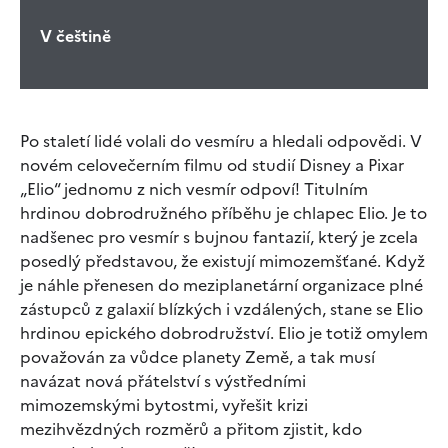
V češtině
Po staletí lidé volali do vesmíru a hledali odpovědi. V
novém celovečerním filmu od studií Disney a Pixar
„Elio“ jednomu z nich vesmír odpoví! Titulním
hrdinou dobrodružného příběhu je chlapec Elio. Je to
nadšenec pro vesmír s bujnou fantazií, který je zcela
posedlý představou, že existují mimozemšťané. Když
je náhle přenesen do meziplanetární organizace plné
zástupců z galaxií blízkých i vzdálených, stane se Elio
hrdinou epického dobrodružství. Elio je totiž omylem
považován za vůdce planety Země, a tak musí
navázat nová přátelství s výstředními
mimozemskými bytostmi, vyřešit krizi
mezihvězdných rozměrů a přitom zjistit, kdo