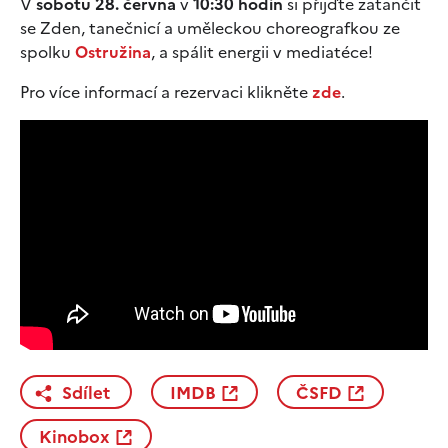
V
sobotu 28. června
v
10:30 hodin
si přijďte zatančit
se Zden, tanečnicí a uměleckou choreografkou ze
spolku
Ostružina
, a spálit energii v mediatéce!
Pro více informací a rezervaci klikněte
zde
.
Sdílet
IMDB
ČSFD
Kinobox