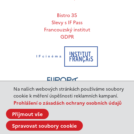
Bistro 35
Slevy s IF Pass
Francouzský institut
GDPR
Na našich webových stránkách používáme soubory
cookie k měření úspěšnosti reklamních kampaní.
Prohlášení o zásadách ochrany osobních údajů
www.ifp.cz
© 2023 Institut français de Prague |
Přijmout vše
BurnIT
Tajpej Design
code:
design:
Spravovat soubory cookie