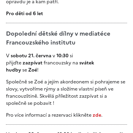
opravdu je a kam patří.
Pro děti od 6 let
Dopolední dětské dílny v mediatéce
Francouzského institutu
V
sobotu 21. června
v
10:30
si
přijďte
zazpívat
francouzsky na
svátek
hudby
se
Zoé
!
Společně se Zoé a jejím akordeonem si pohrajeme se
slovy, vytvoříme rýmy a složíme vlastní píseň ve
francouzštině. Skvělá příležitost zazpívat si a
společně se pobavit !
Pro více informací a rezervaci klikněte
zde
.