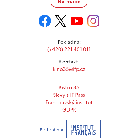
Na mapě
Pokladna:
(+420) 221 401 011
Kontakt:
kino35@ifp.cz
Bistro 35
Slevy s IF Pass
Francouzský institut
GDPR