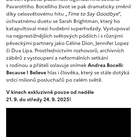
Pavarottiho. Bocelliho život se pak dramaticky změnil
díky celosvětovému hitu „
Time to Say Goodbye
“,
úchvatnému duetu se Sarah Brightman, který ho
katapultoval mezi hudební superhvězdy. Vystupoval
na nejprestižnějších světových pódiích i s různými
pěveckými partnery jako Céline Dion, Jennifer Lopez
či Dua Lipa. Prostřednictvím rozhovorů, archivních
záběrů z vystoupení a neformálních setkání
s rodinou a přáteli oslavuje snímek
Andrea Bocelli:
Because I Believe
hlas i člověka, který se stále dotýká
srdcí milionů posluchačů po celém světě.
V kinech exkluzivně pouze od neděle
21. 9. do středy 24. 9. 2025!