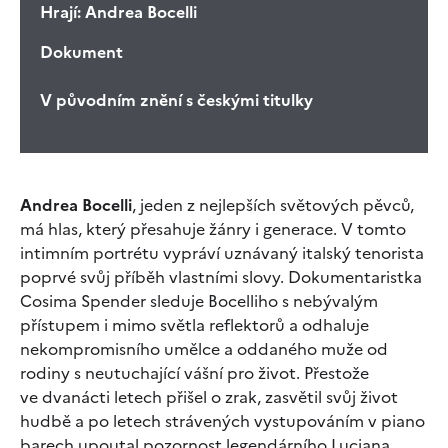
Hrají:
Andrea Bocelli
Dokument
V původním znění s českými titulky
Andrea Bocelli
, jeden z nejlepších světových pěvců,
má hlas, který přesahuje žánry i generace. V tomto
intimním portrétu vypráví uznávaný italský tenorista
poprvé svůj příběh vlastními slovy. Dokumentaristka
Cosima Spender sleduje Bocelliho s nebývalým
přístupem i mimo světla reflektorů a odhaluje
nekompromisního umělce a oddaného muže od
rodiny s neutuchající vášní pro život. Přestože
ve dvanácti letech přišel o zrak, zasvětil svůj život
hudbě a po letech strávených vystupováním v piano
barech upoutal pozornost legendárního Luciana