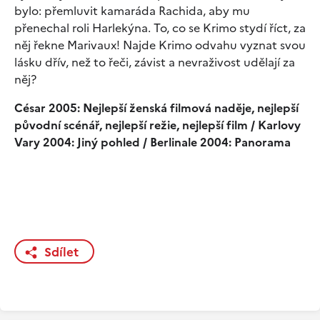
bylo: přemluvit kamaráda Rachida, aby mu
přenechal roli Harlekýna. To, co se Krimo stydí říct, za
něj řekne Marivaux! Najde Krimo odvahu vyznat svou
lásku dřív, než to řeči, závist a nevraživost udělají za
něj?
César 2005: Nejlepší ženská filmová naděje, nejlepší
původní scénář, nejlepší režie, nejlepší film / Karlovy
Vary 2004: Jiný pohled / Berlinale 2004: Panorama
Sdílet