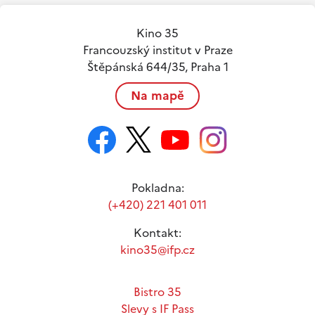
Kino 35
Francouzský institut v Praze
Štěpánská 644/35, Praha 1
Na mapě
Pokladna:
(+420) 221 401 011
Kontakt:
kino35@ifp.cz
Bistro 35
Slevy s IF Pass