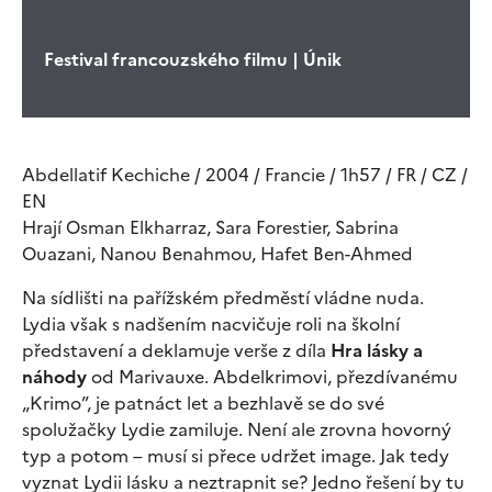
Festival francouzského filmu | Únik
Abdellatif Kechiche / 2004 / Francie / 1h57 / FR / CZ /
EN
Hrají Osman Elkharraz, Sara Forestier, Sabrina
Ouazani, Nanou Benahmou, Hafet Ben-Ahmed
Na sídlišti na pařížském předměstí vládne nuda.
Lydia však s nadšením nacvičuje roli na školní
představení a deklamuje verše z díla
Hra lásky a
náhody
od Marivauxe. Abdelkrimovi, přezdívanému
„Krimo”, je patnáct let a bezhlavě se do své
spolužačky Lydie zamiluje. Není ale zrovna hovorný
typ a potom – musí si přece udržet image. Jak tedy
vyznat Lydii lásku a neztrapnit se? Jedno řešení by tu