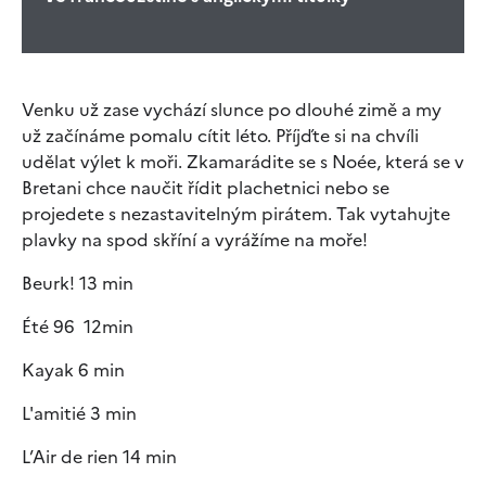
Venku už zase vychází slunce po dlouhé zimě a my
už začínáme pomalu cítit léto. Příjďte si na chvíli
udělat výlet k moři. Zkamarádite se s Noée, která se v
Bretani chce naučit řídit plachetnici nebo se
projedete s nezastavitelným pirátem. Tak vytahujte
plavky na spod skříní a vyrážíme na moře!
Beurk! 13 min
Été 96 12min
Kayak 6 min
L'amitié 3 min
L’Air de rien 14 min