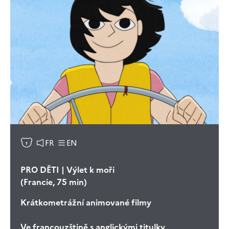
FR
EN
PRO DĚTI | Výlet k moři
(Francie, 75 min)
Krátkometrážní animované filmy
Ve francouzštině s anglickými titulky