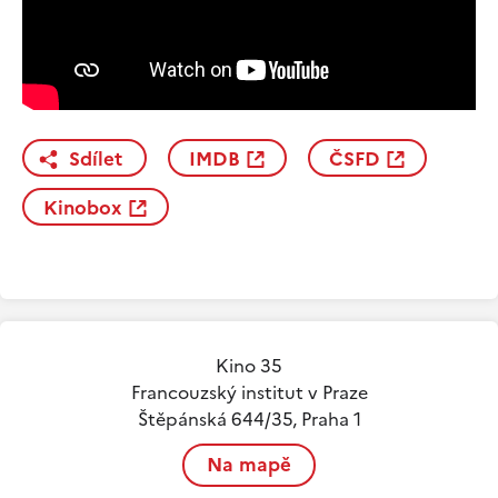
Sdílet
IMDB
ČSFD
Kinobox
Kino 35
Francouzský institut v Praze
Štěpánská 644/35, Praha 1
Na mapě