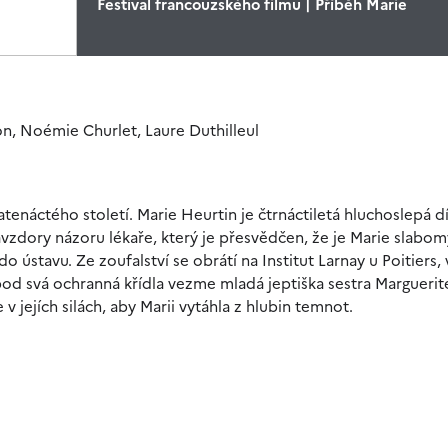
Festival francouzského filmu | Příběh Marie
llon, Noémie Churlet, Laure Duthilleul
enáctého století. Marie Heurtin je čtrnáctiletá hluchoslepá dí
dory názoru lékaře, který je přesvědčen, že je Marie slabomys
o ústavu. Ze zoufalství se obrátí na Institut Larnay u Poitiers,
i pod svá ochranná křídla vezme mladá jeptiška sestra Marguerit
v jejích silách, aby Marii vytáhla z hlubin temnot.