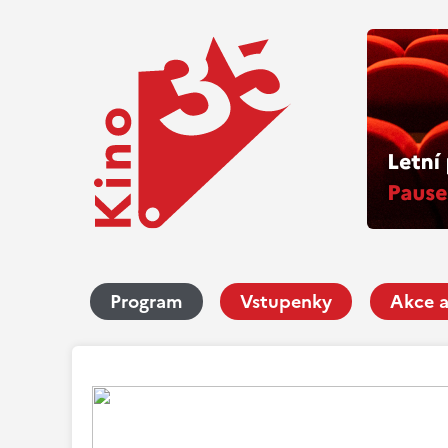
Program
Vstupenky
Akce a