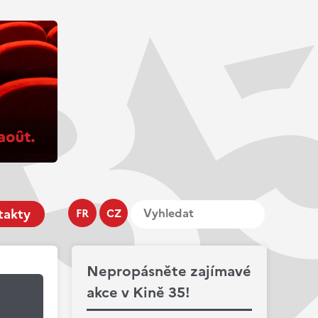
takty
FR
CZ
Nepropásněte zajímavé
akce v Kině 35!