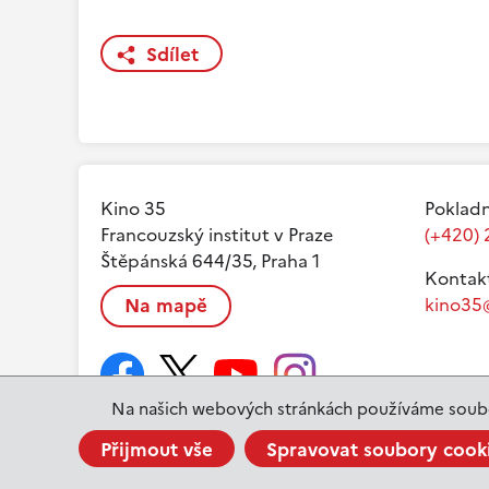
Sdílet
Kino 35
Pokladn
Francouzský institut v Praze
(+420) 
Štěpánská 644/35, Praha 1
Kontak
Na mapě
kino35@
Na našich webových stránkách používáme soubo
Přijmout vše
Spravovat soubory cook
www.ifp.cz
© 2023 Institut français de Prague |