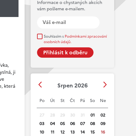
Informace o chystaných akcích
vám pošleme e-mailem.
Souhlasím s
Podmínkami zpracování
osobních údajů.
vka,
lná, ji
 ve
Srpen 2026
e, která
Po
Út
St
Čt
Pá
So
Ne
27
28
29
30
31
01
02
03
04
05
06
07
08
09
10
11
12
13
14
15
16