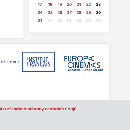
17
18
19
20
21
22
23
24
25
26
27
28
29
30
31
01
02
03
04
05
06
ní o zásadách ochrany osobních údajů
BurnIT
Tajpej Design
code:
design: