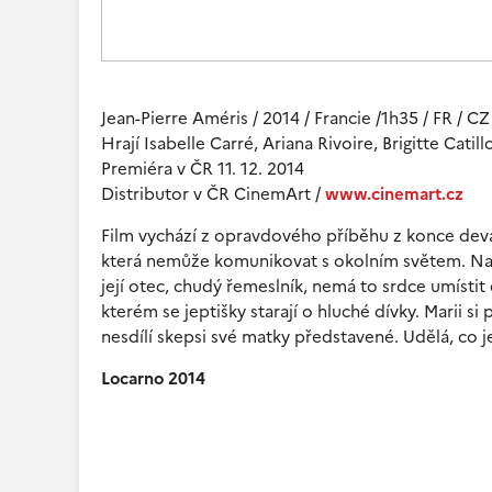
Jean-Pierre Améris / 2014 / Francie /1h35 / FR / CZ
Hrají Isabelle Carré, Ariana Rivoire, Brigitte Cati
Premiéra v ČR 11. 12. 2014
Distributor v ČR CinemArt /
www.cinemart.cz
Film vychází z opravdového příběhu z konce devat
která nemůže komunikovat s okolním světem. Navz
její otec, chudý řemeslník, nemá to srdce umístit d
kterém se jeptišky starají o hluché dívky. Marii s
nesdílí skepsi své matky představené. Udělá, co je 
Locarno 2014