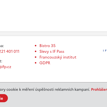
a:
Bistro 35
221 401 011
Slevy s IF Pass
Francouzský institut
t:
GDPR
ifp.cz
ry cookie k měření úspěšnosti reklamních kampaní.
Prohláše
ie