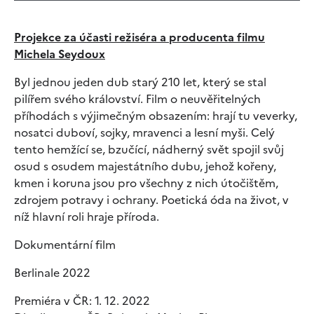
Projekce za účasti režiséra a producenta filmu
Michela Seydoux
Byl jednou jeden dub starý 210 let, který se stal
pilířem svého království. Film o neuvěřitelných
příhodách s výjimečným obsazením: hrají tu veverky,
nosatci duboví, sojky, mravenci a lesní myši. Celý
tento hemžící se, bzučící, nádherný svět spojil svůj
osud s osudem majestátního dubu, jehož kořeny,
kmen i koruna jsou pro všechny z nich útočištěm,
zdrojem potravy i ochrany. Poetická óda na život, v
níž hlavní roli hraje příroda.
Dokumentární film
Berlinale 2022
Premiéra v ČR: 1. 12. 2022