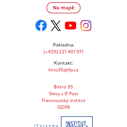
Na mapě
Pokladna:
(+420) 221 401 011
Kontakt:
kino35@ifp.cz
Bistro 35
Slevy s IF Pass
Francouzský institut
GDPR