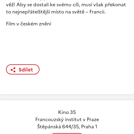
věž! Aby se dostali ke svému cíli, musí však překonat
to nejnepřátelštější místo na světě – Francii.
Film v českém znění
Sdílet
Kino 35
Francouzský institut v Praze
Štěpánská 644/35, Praha 1