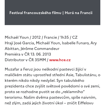
Festival francouzského filmu | Hurá na Francii
Michaël Youn / 2012 / Francie / 1h35 / CZ
Hrají José Garcia, Michaël Youn, Isabelle Funaro, Ary
Abittan, Jérôme Commandeur
Premiéra v ČR 13. 06. 2013
Distributor v ČR 35MM /
www.hce.cz
Muzafar a Feruz jsou neškodní pastevci žijící v
maličkém státu uprostřed střední Asie, Tabulistánu, o
kterém nikdo nikdy neslyšel. Syn tabulského
prezidenta chce zvýšit světové povědomí o své zemi,
proto se rozhodne pustit se do „reklamního”
terorismu. Našim dvěma pastevcům, spíše naivním,
než zlým, zadá jejich životní úkol – zničit Eiffelovu