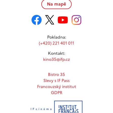
Na mapě
Pokladna:
(+420) 221 401 011
Kontakt:
kino35@ifp.cz
Bistro 35
Slevy s IF Pass
Francouzský institut
GDPR