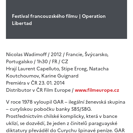
Festival francouzského filmu | Operation
Libertad
Nicolas Wadimoff / 2012 / Francie, Švýcarsko,
Portugalsko / 1h30 / FR / CZ
Hrají Laurent Capelluto, Stipe Erceg, Natacha
Koutchoumov, Karine Guignard
Premiéra v ČR 23. 01. 2014
Distributor v ČR Film Europe /
www.filmeurope.cz
V roce 1978 vyloupil GAR – ilegální ženevská skupina
– curyšskou pobočku banky SBS/SBG.
Prostřednictvím chilské komplicky, která v bance
uklízí, se dozvědí, že jeden z činitelů paraguayské
diktatury převáděl do Curychu špinavé peníze. GAR