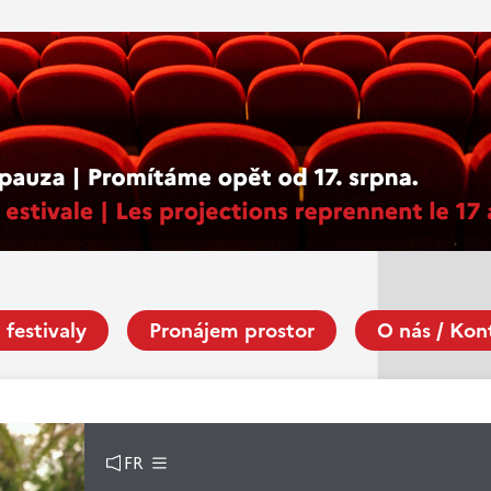
 festivaly
Pronájem prostor
O nás / Kon
FR