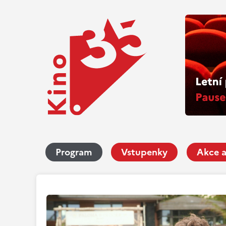
Program
Vstupenky
Akce a