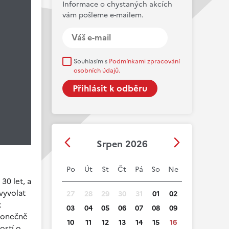
Informace o chystaných akcích
vám pošleme e-mailem.
Souhlasím s
Podmínkami zpracování
osobních údajů.
Srpen 2026
Po
Út
St
Čt
Pá
So
Ne
30 let, a
vyvolat
27
28
29
30
31
01
02
k
03
04
05
06
07
08
09
 konečně
10
11
12
13
14
15
16
ostí o