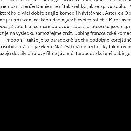
možnil. Jenže Damien není tak křehký, jak se zprvu zdálo... V
 kterého diváci dobře znají z komedií Návštěvníci, Asterix a Ob
é je i obsazení českého dabingu v hlavních rolích s Miroslave
u. „Z této trojice mám opravdu radost, protože to jsou napr
což je na výsledku samozřejmě znát. Dabing francouzské komed
o´, ´mooon´, takže je to paradoxně trochu podobné korejštin
 osobitá práce s jazykem. Naštěstí máme technicky talentovan
azuje detaily přípravy filmu Já a můj terapeut zkušený dabing