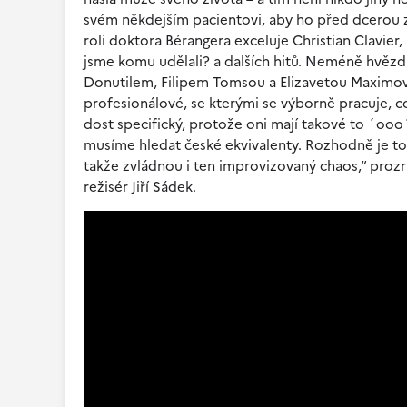
svém někdejším pacientovi, aby ho před dcerou zne
roli doktora Bérangera exceluje Christian Clavier,
jsme komu udělali? a dalších hitů. Neméně hvězdn
Donutilem, Filipem Tomsou a Elizavetou Maximovo
profesionálové, se kterými se výborně pracuje, 
dost specifický, protože oni mají takové to ´oo
musíme hledat české ekvivalenty. Rozhodně je to
takže zvládnou i ten improvizovaný chaos,“ prozr
režisér Jiří Sádek.