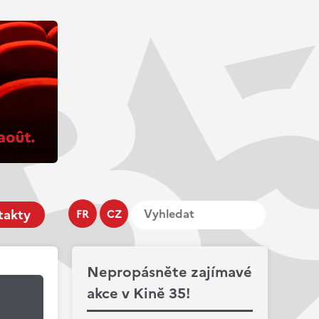
takty
FR
CZ
Nepropásněte zajímavé
akce v Kině 35!