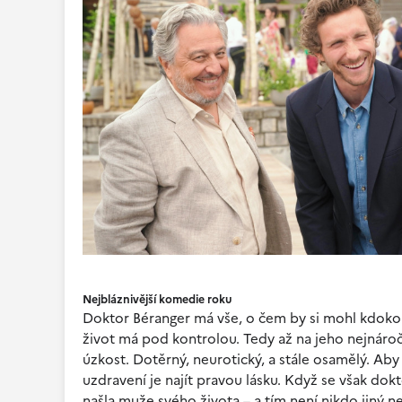
Nejbláznivější komedie roku
Doktor Béranger má vše, o čem by si mohl kdokoli
život má pod kontrolou. Tedy až na jeho nejnároč
úzkost. Dotěrný, neurotický, a stále osamělý. Aby
uzdravení je najít pravou lásku. Když se však dok
našla muže svého života – a tím není nikdo jiný 