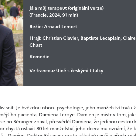
Já a můj terapeut (originální verze)
(Francie, 2024, 91 min)
Režie:
Arnaud Lemort
Hrají:
Christian Clavier, Baptiste Lecaplain, Claire
Chust
Komedie
Ve francouzštině s českými titulky
v snít. Je hvězdou oboru psychologie, jeho manželství trvá už 
nějšího pacienta, Damiena Leroye. Damien je mistr v tom, jak 
 se ho Béranger zbavil, přesvědčí Damiena, že jedinou cestou 
tor chystá oslavit 30 let manželství, jeho dcera mu oznámí, že
než… Damien. Doktor Béranger proto záludně využije všech znal