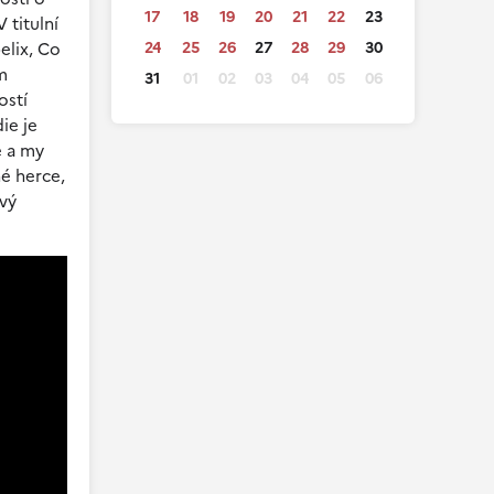
17
18
19
20
21
22
23
 titulní
elix, Co
24
25
26
27
28
29
30
m
31
01
02
03
04
05
06
ostí
ie je
ě a my
é herce,
ový