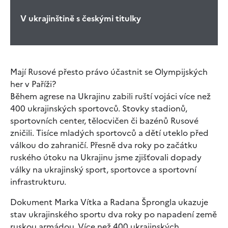
V ukrajinštině s českými titulky
Mají Rusové přesto právo účastnit se Olympijských
her v Paříži?
Během agrese na Ukrajinu zabili ruští vojáci více než
400 ukrajinských sportovců. Stovky stadionů,
sportovních center, tělocvičen či bazénů Rusové
zničili. Tisíce mladých sportovců a dětí uteklo před
válkou do zahraničí. Přesně dva roky po začátku
ruského útoku na Ukrajinu jsme zjišťovali dopady
války na ukrajinský sport, sportovce a sportovní
infrastrukturu.
Dokument Marka Vítka a Radana Šprongla ukazuje
stav ukrajinského sportu dva roky po napadení země
ruskou armádou. Více než 400 ukrajinských