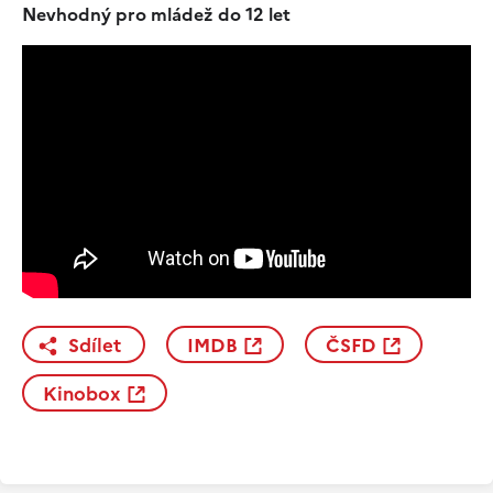
Nevhodný pro mládež do 12 let
Sdílet
IMDB
ČSFD
Kinobox