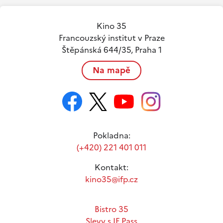
Kino 35
Francouzský institut v Praze
Štěpánská 644/35, Praha 1
Na mapě
Pokladna:
(+420) 221 401 011
Kontakt:
kino35@ifp.cz
Bistro 35
Slevy s IF Pass