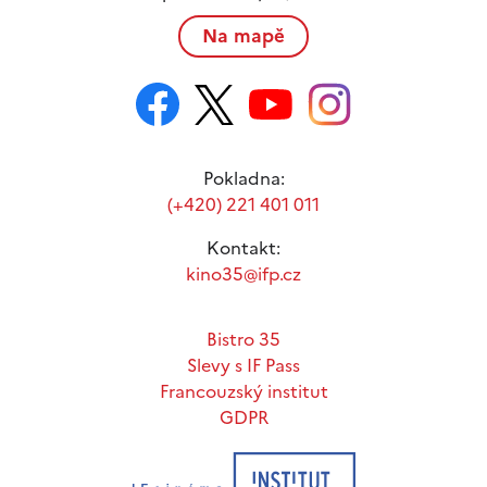
Na mapě
Pokladna:
(+420) 221 401 011
Kontakt:
kino35@ifp.cz
Bistro 35
Slevy s IF Pass
Francouzský institut
GDPR