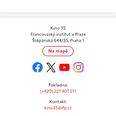
Kino 35
Francouzský institut v Praze
Štěpánská 644/35, Praha 1
Na mapě
Pokladna:
(+420) 221 401 011
Kontakt:
kino35@ifp.cz