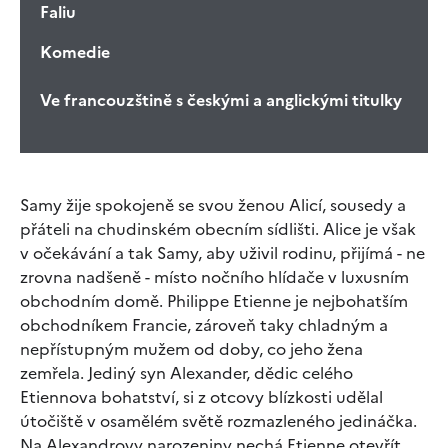
Faliu
Komedie
Ve francouzštině s českými a anglickými titulky
Samy žije spokojeně se svou ženou Alicí, sousedy a
přáteli na chudinském obecním sídlišti. Alice je však
v očekávání a tak Samy, aby uživil rodinu, přijímá - ne
zrovna nadšeně - místo nočního hlídače v luxusním
obchodním domě. Philippe Etienne je nejbohatším
obchodníkem Francie, zároveň taky chladným a
nepřístupným mužem od doby, co jeho žena
zemřela. Jediný syn Alexander, dědic celého
Etiennova bohatství, si z otcovy blízkosti udělal
útočiště v osamělém světě rozmazleného jedináčka.
Na Alexandrovy narozeniny nechá Etienne otevřít