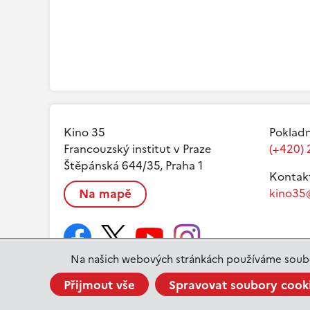
Kino 35
Pokladn
Francouzský institut v Praze
(+420) 
Štěpánská 644/35, Praha 1
Kontak
Na mapě
kino35@
Na našich webových stránkách používáme soubo
Přijmout vše
Spravovat soubory cook
www.ifp.cz
© 2023 Institut français de Prague |