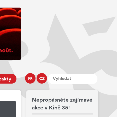
takty
FR
CZ
Nepropásněte zajímavé
akce v Kině 35!