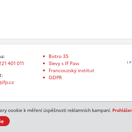
a:
Bistro 35
221 401 011
Slevy s IF Pass
Francouzský institut
t:
GDPR
ifp.cz
ry cookie k měření úspěšnosti reklamních kampaní.
Prohláše
ie