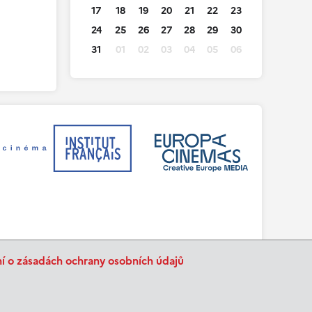
17
18
19
20
21
22
23
24
25
26
27
28
29
30
31
01
02
03
04
05
06
ní o zásadách ochrany osobních údajů
BurnIT
Tajpej Design
code:
design: