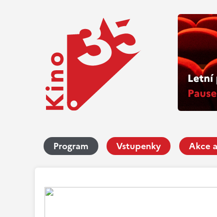
Program
Vstupenky
Akce a