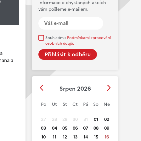
m
Informace o chystaných akcích
vám pošleme e-mailem.
Souhlasím s
Podmínkami zpracování
osobních údajů.
da
mana a
Srpen 2026
Po
Út
St
Čt
Pá
So
Ne
27
28
29
30
31
01
02
03
04
05
06
07
08
09
10
11
12
13
14
15
16