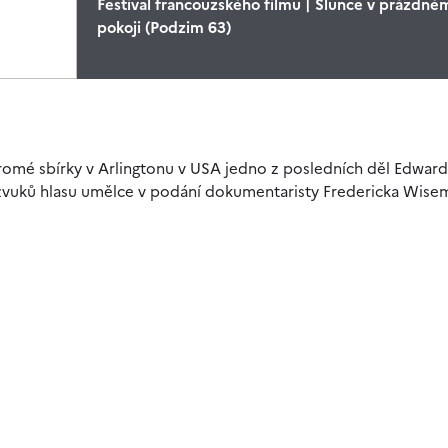
Festival francouzského filmu | Slunce v prázdné
pokoji (Podzim 63)
romé sbírky v Arlingtonu v USA jedno z posledních děl Edwar
 zvuků hlasu umělce v podání dokumentaristy Fredericka Wise