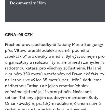
Dokumentární film
CENA: 99 CZK
Přechod provazochodkyně Tatiany Mosio-Bongongy
přes Vltavu přesáhl zdaleka rozměr pouhého
„spektáklu“ pro diváky a média. Byl výzvou nejen pro
organizátory a realizační tým, ale přinesl i zamyšlení a
radostnou katarzi pro všechny zúčastněné. Na laně
dlouhém 350 metrů nataženém od Právnické fakulty
na Letnou, ve výšce 35 metrů, bez jištění, sledujeme
nádhernou Tatianu a z jejích emotivních slov
vnímáme zjitřeně její životní příběh. Nečekané
setkání Tatiany s jejím osudovým mentorem Rudy
Omankowským, pražským rodákem, členem slavné
české provazochodecké rodiny, je dojemné i