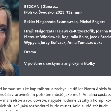
BE2CAN | Žena z...
(Polsko, Švédsko, 2023, 132 min)
Režie:
Małgorzata Szumowska, Michał Englert
Hrají:
Małgorzata Hajewska-Krzysztofik, Joanna K
Mateusz Więcławek, Bogumiła Bajor, Jacek Bracia
Wypych, Jerzy Bończak, Anna Tomaszewska
Drama
V polštině s českými a anglickými titulky
 komunismu ke kapitalismu a zachycuje 45 let života Aniely 
prožila v provinčním polském městě jako muž. Anielina cesta z
 manželství a rodičovství, napjaté rodinné vztahy a kompliko
elných situací. Jaká rozhodnutí bude muset Aniela udělat? Bude