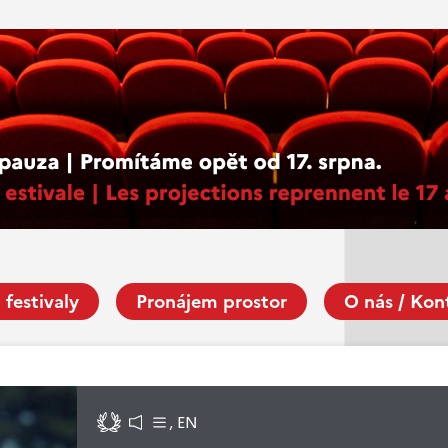
 festivaly
Pronájem prostor
O nás / Kon
, EN