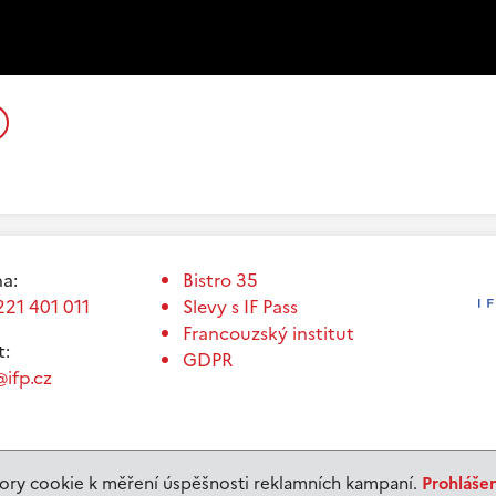
a:
Bistro 35
221 401 011
Slevy s IF Pass
Francouzský institut
t:
GDPR
ifp.cz
ry cookie k měření úspěšnosti reklamních kampaní.
Prohláše