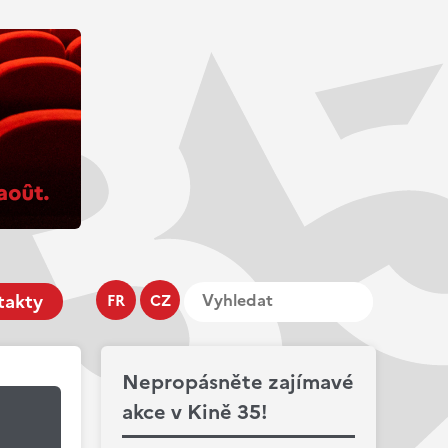
takty
FR
CZ
Nepropásněte zajímavé
akce v Kině 35!