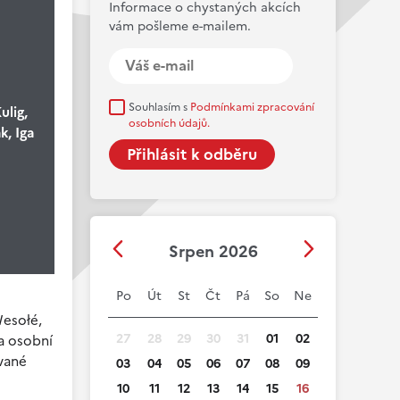
Informace o chystaných akcích
vám pošleme e-mailem.
Souhlasím s
Podmínkami zpracování
ulig,
osobních údajů.
k, Iga
Srpen 2026
Po
Út
St
Čt
Pá
So
Ne
Wesołé,
27
28
29
30
31
01
02
a osobní
vané
03
04
05
06
07
08
09
10
11
12
13
14
15
16