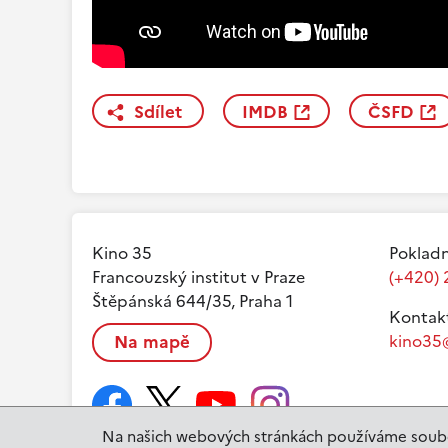
Sdílet
IMDB
ČSFD
Kino 35
Pokladn
Francouzský institut v Praze
(+420) 
Štěpánská 644/35, Praha 1
Kontak
Na mapě
kino35@
Na našich webových stránkách používáme soubo