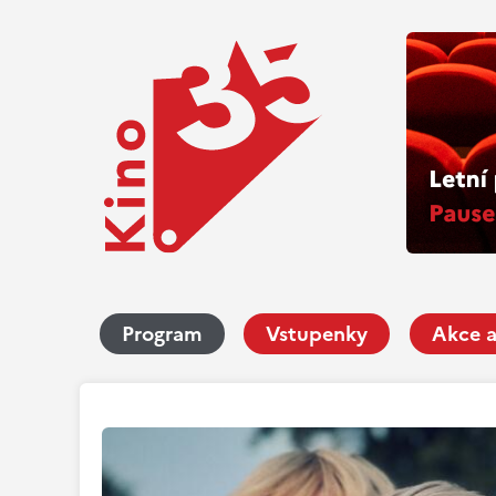
Program
Vstupenky
Akce a