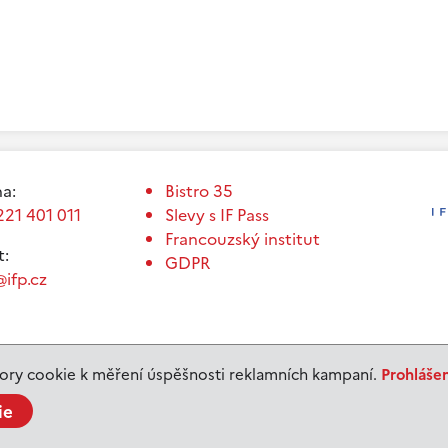
a:
Bistro 35
221 401 011
Slevy s IF Pass
Francouzský institut
t:
GDPR
ifp.cz
ry cookie k měření úspěšnosti reklamních kampaní.
Prohláše
ie