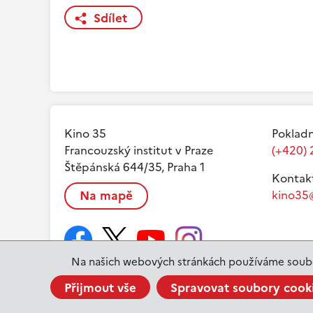
Sdílet
Kino 35
Pokladn
Francouzský institut v Praze
(+420) 
Štěpánská 644/35, Praha 1
Kontak
Na mapě
kino35@
Na našich webových stránkách používáme soubo
Přijmout vše
Spravovat soubory cook
www.ifp.cz
© 2023 Institut français de Prague |