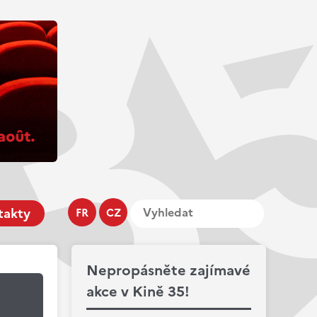
takty
FR
CZ
Nepropásněte zajímavé
akce v Kině 35!