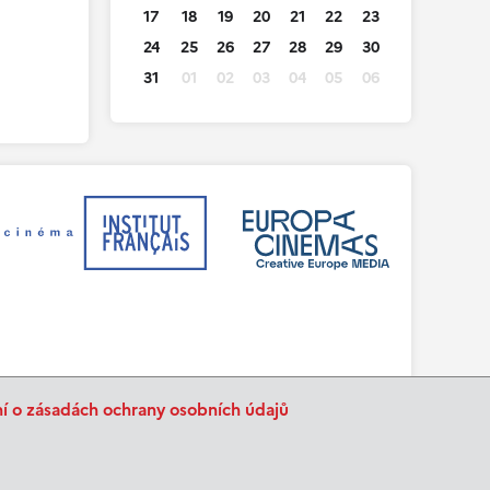
17
18
19
20
21
22
23
24
25
26
27
28
29
30
31
01
02
03
04
05
06
ní o zásadách ochrany osobních údajů
BurnIT
Tajpej Design
code:
design: