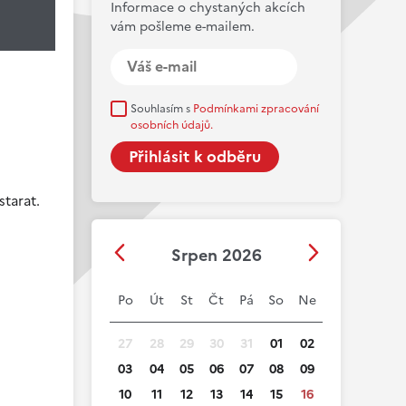
Informace o chystaných akcích
vám pošleme e-mailem.
Souhlasím s
Podmínkami zpracování
osobních údajů.
tarat.
Srpen 2026
Po
Út
St
Čt
Pá
So
Ne
27
28
29
30
31
01
02
03
04
05
06
07
08
09
10
11
12
13
14
15
16