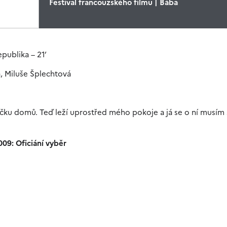
Festival francouzského filmu | Bába
publika – 21’
, Miluše Šplechtová
čku domů. Teď leží uprostřed mého pokoje a já se o ní musím s
09: Oficiání vyběr