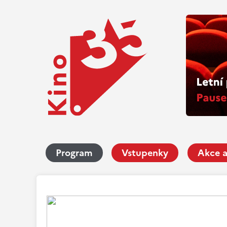
Program
Vstupenky
Akce a