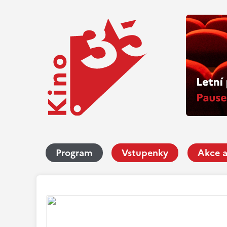
Program
Vstupenky
Akce a