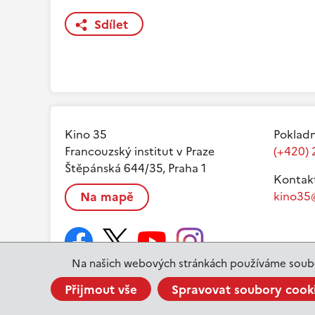
Sdílet
Kino 35
Pokladn
Francouzský institut v Praze
(+420) 
Štěpánská 644/35, Praha 1
Kontak
Na mapě
kino35@
Na našich webových stránkách používáme soubo
Přijmout vše
Spravovat soubory cook
www.ifp.cz
© 2023 Institut français de Prague |