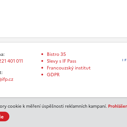
a:
Bistro 35
221 401 011
Slevy s IF Pass
Francouzský institut
t:
GDPR
ifp.cz
ry cookie k měření úspěšnosti reklamních kampaní.
Prohláše
ie