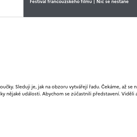
Festival francouzského filmu | Nic se nestane
loučky. Sleduji je, jak na obzoru vytvářejí řadu. Čekáme, až se 
ky nějaké události. Abychom se zúčastnili představení. Viděli a