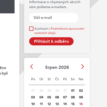
Informace o chystaných akcích
vám pošleme e-mailem.
Souhlasím s
Podmínkami zpracování
osobních údajů.
Srpen 2026
něco
 byli
Po
Út
St
Čt
Pá
So
Ne
27
28
29
30
31
01
02
03
04
05
06
07
08
09
10
11
12
13
14
15
16