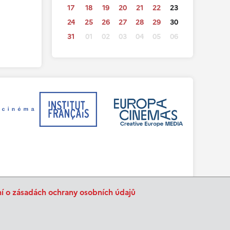
17
18
19
20
21
22
23
24
25
26
27
28
29
30
31
01
02
03
04
05
06
ní o zásadách ochrany osobních údajů
BurnIT
Tajpej Design
code:
design: