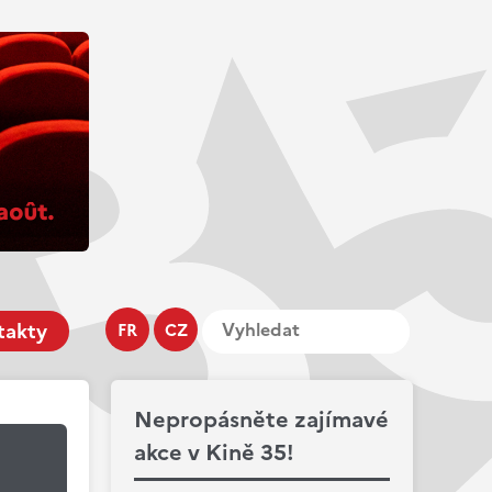
takty
FR
CZ
Nepropásněte zajímavé
akce v Kině 35!