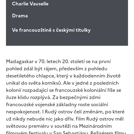
Charlie Vauselle
Drama
Ve francouzštině s českými titulky
Madagaskar v 70. letech 20. století se na první
pohled zdál být rájem, především z pohledu
desetiletého chlapce, který v každodenním životě
unikal do světa komiksů. Ale v jedné z posledních
kolonií rozpadající se francouzské koloniální říše se
iluze klidu rozplývá. Za bezpečnými zdmi
francouzské vojenské základny roste sociální
nespokojenost. I Rudý ostrov čelí změnám, po které
už nikdy nebude nic jako dřív. Film Rudý ostrov měl
světovou premiéru v soutěži na Mezinárodním
filmovém festivalu v San Sebastiánu. Režisérem filmu