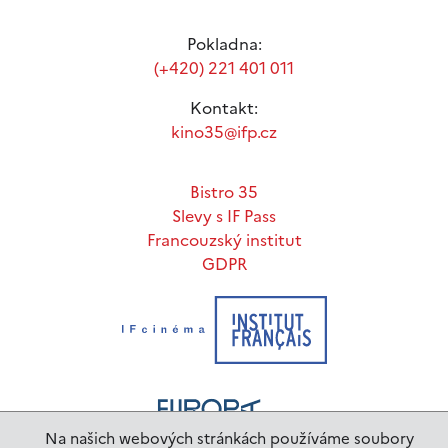
Pokladna:
(+420) 221 401 011
Kontakt:
kino35@ifp.cz
Bistro 35
Slevy s IF Pass
Francouzský institut
GDPR
Na našich webových stránkách používáme soubory