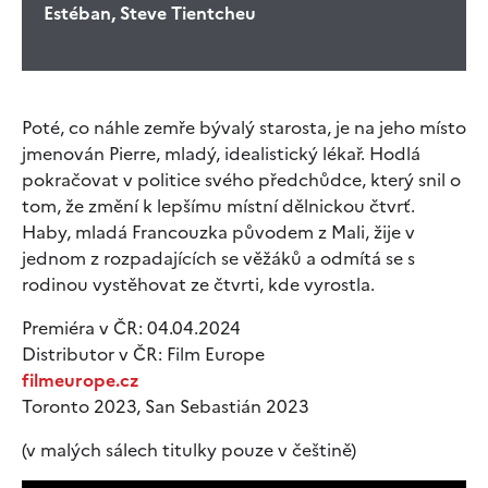
Estéban, Steve Tientcheu
Poté, co náhle zemře bývalý starosta, je na jeho místo
jmenován Pierre, mladý, idealistický lékař. Hodlá
pokračovat v politice svého předchůdce, který snil o
tom, že změní k lepšímu místní dělnickou čtvrť.
Haby, mladá Francouzka původem z Mali, žije v
jednom z rozpadajících se věžáků a odmítá se s
rodinou vystěhovat ze čtvrti, kde vyrostla.
Premiéra v ČR: 04.04.2024
Distributor v ČR: Film Europe
filmeurope.cz
Toronto 2023, San Sebastián 2023
(v malých sálech titulky pouze v češtině)