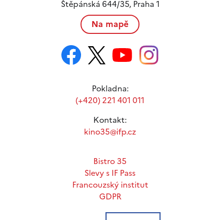
Štěpánská 644/35, Praha 1
Na mapě
Pokladna:
(+420) 221 401 011
Kontakt:
kino35@ifp.cz
Bistro 35
Slevy s IF Pass
Francouzský institut
GDPR