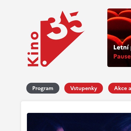
Program
Vstupenky
Akce a