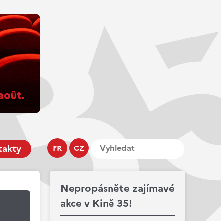
takty
FR
CZ
Nepropásněte zajímavé
akce v Kině 35!