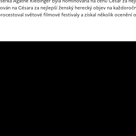
isérka Agathe Riedinger byla nominována na cenu César za nej
ován na Césara za nejlepší ženský herecký objev na každoroč
rocestoval světové filmové festivaly a získal několik ocenění 