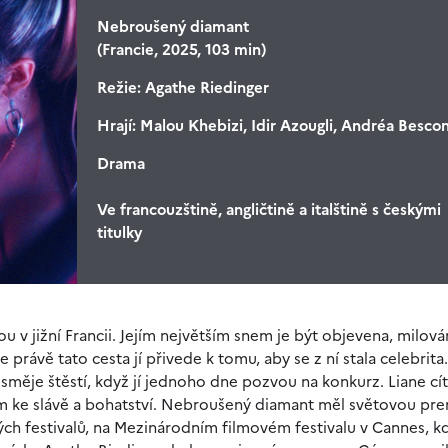
Nebroušený diamant
(Francie, 2025, 103 min)
Režie:
Agathe Riedinger
Hrají:
Malou Khebizi, Idir Azougli, Andréa Besco
Drama
Ve francouzštině, angličtině a italštině s českými
titulky
u v jižní Francii. Jejím největším snem je být objevena, milová
 právě tato cesta jí přivede k tomu, aby se z ní stala celebrita.
usměje štěstí, když jí jednoho dne pozvou na konkurz. Liane cít
m ke slávě a bohatství. Nebroušený diamant měl světovou pre
vých festivalů, na Mezinárodním filmovém festivalu v Cannes, k