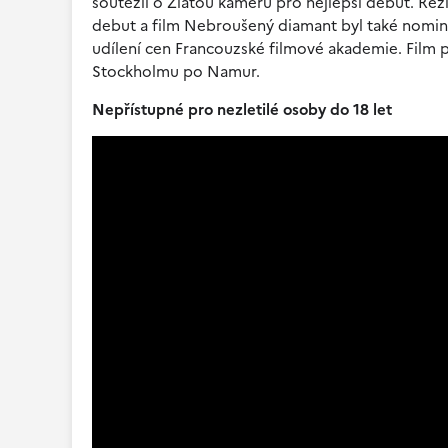
soutěžil o Zlatou kameru pro nejlepší debut. Rež
debut a film Nebroušený diamant byl také nomin
udílení cen Francouzské filmové akademie. Film p
Stockholmu po Namur.
Nepřístupné pro nezletilé osoby do 18 let