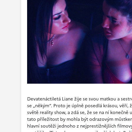
Devatenáctiletá Liane žije se svou matkou a sestro
se „někým“. Proto je úplně posedlá krásou, věří, že
světě reality show, a zdá se, že se na ní konečně 
tato příležitost by mohla být odrazovým můstke
hlavní soutěži jednoho z nejprestižnějších filmo