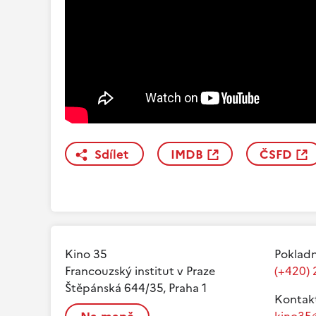
Sdílet
IMDB
ČSFD
Kino 35
Pokladn
Francouzský institut v Praze
(+420) 
Štěpánská 644/35, Praha 1
Kontak
kino35@