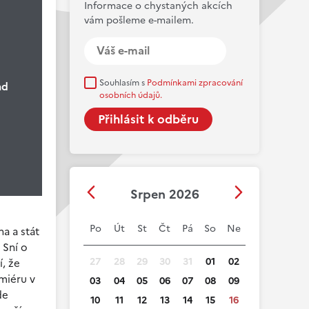
Informace o chystaných akcích
vám pošleme e-mailem.
Souhlasím s
Podmínkami zpracování
nd
osobních údajů.
Srpen 2026
Po
Út
St
Čt
Pá
So
Ne
na a stát
 Sní o
27
28
29
30
31
01
02
í, že
miéru v
03
04
05
06
07
08
09
de
10
11
12
13
14
15
16