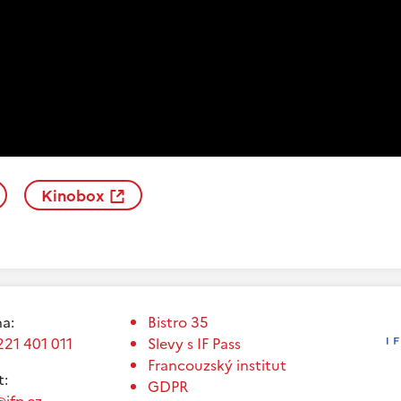
Kinobox
a:
Bistro 35
221 401 011
Slevy s IF Pass
Francouzský institut
t:
GDPR
ifp.cz