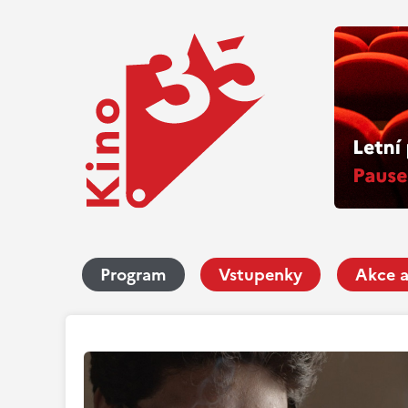
Program
Vstupenky
Akce a