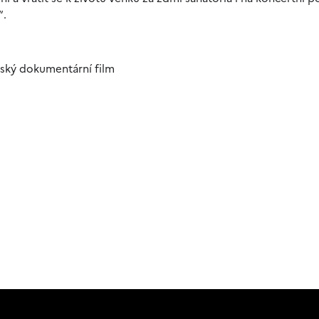
.
“
eský dokumentární film