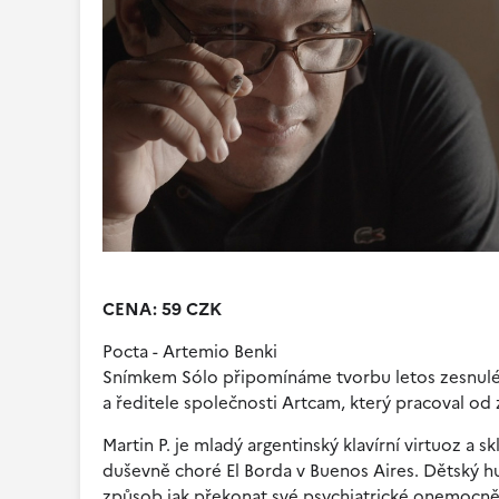
CENA: 59 CZK
Pocta - Artemio Benki
Snímkem Sólo připomínáme tvorbu letos zesnuléh
a ředitele společnosti Artcam, který pracoval od z
Martin P. je mladý argentinský klavírní virtuoz a sk
duševně choré El Borda v Buenos Aires. Dětský hud
způsob jak překonat své psychiatrické onemocnění 