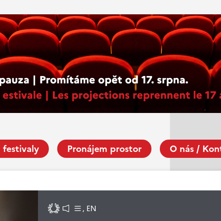
 festivaly
Pronájem prostor
O nás / Kon
, EN