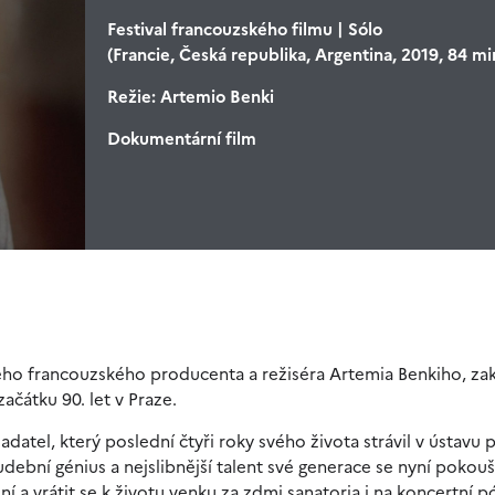
Festival francouzského filmu | Sólo
(Francie, Česká republika, Argentina, 2019, 84 mi
Režie:
Artemio Benki
Dokumentární film
o francouzského producenta a režiséra Artemia Benkiho, zak
ačátku 90. let v Praze.
ladatel, který poslední čtyři roky svého života strávil v ústavu 
ební génius a nejslibnější talent své generace se nyní pokouší
a vrátit se k životu venku za zdmi sanatoria i na koncertní p