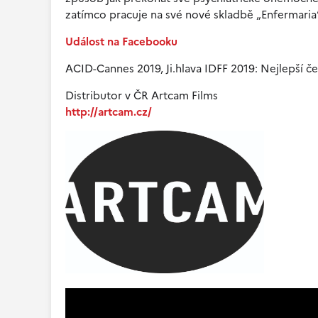
zatímco pracuje na své nové skladbě
Enfermaria
„
Událost na Facebooku
ACID-Cannes 2019, Ji.hlava IDFF 2019: Nejlepší č
Distributor v ČR Artcam Films
http://artcam.cz/