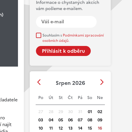
Informace o chystaných akcích
vám pošleme e-mailem.
n)
Souhlasím s
Podmínkami zpracování
osobních údajů.
Srpen 2026
Po
Út
St
Čt
Pá
So
Ne
ladatele
27
28
29
30
31
01
02
pro
03
04
05
06
07
08
09
 najít
10
11
12
13
14
15
16
ódia,