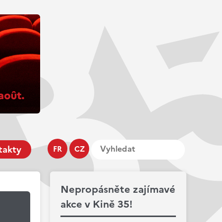
takty
FR
CZ
Nepropásněte zajímavé
akce v Kině 35!