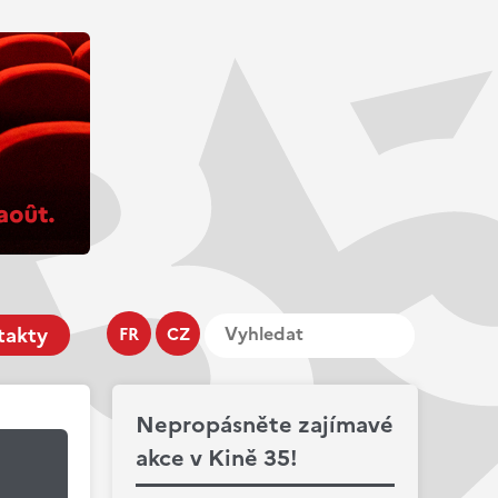
takty
FR
CZ
Nepropásněte zajímavé
akce v Kině 35!