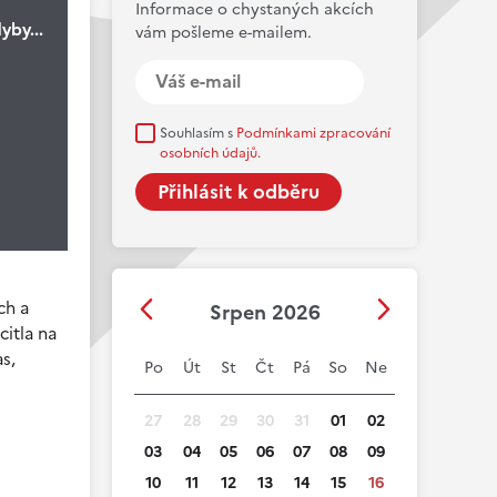
Informace o chystaných akcích
yby...
vám pošleme e-mailem.
Souhlasím s
Podmínkami zpracování
osobních údajů.
ch a
Srpen 2026
citla na
s,
Po
Út
St
Čt
Pá
So
Ne
27
28
29
30
31
01
02
03
04
05
06
07
08
09
10
11
12
13
14
15
16