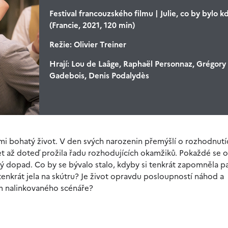
Festival francouzského filmu | Julie, co by bylo kd
(Francie, 2021, 120 min)
Režie:
Olivier Treiner
Hrají:
Lou de Laâge, Raphaël Personnaz, Grégory
Gadebois, Denis Podalydès
velmi bohatý život. V den svých narozenin přemýšlí o rozhodnutí
et až doteď prožila řadu rozhodujících okamžiků. Pokaždé se o
ý dopad. Co by se bývalo stalo, kdyby si tenkrát zapomněla pa
tenkrát jela na skútru? Je život opravdu posloupností náhod a
m nalinkovaného scénáře?