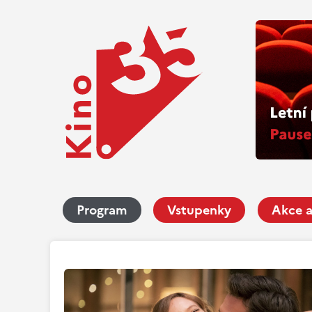
Program
Vstupenky
Akce a