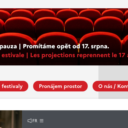
 festivaly
Pronájem prostor
O nás / Kon
FR