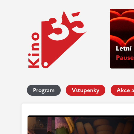
Program
Vstupenky
Akce a