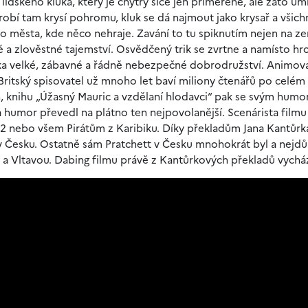
idského kluka, který je chytrý sice jen přiměřeně, ale zato umí
obí tam krysí pohromu, kluk se dá najmout jako krysař a všich
města, kde něco nehraje. Zavání to tu spiknutím nejen na zem
é a zlověstné tajemství. Osvědčený trik se zvrtne a namísto h
luka velké, zábavné a řádně nebezpečné dobrodružství. Animov
Britský spisovatel už mnoho let baví miliony čtenářů po celém
, knihu „Úžasný Mauric a vzdělaní hlodavci“ pak se svým hum
a humor převedl na plátno ten nejpovolanější. Scenárista filmu
 2 nebo všem Pirátům z Karibiku. Díky překladům Jana Kantůrk
v Česku. Ostatně sám Pratchett v Česku mnohokrát byl a nejdůl
 Vltavou. Dabing filmu právě z Kantůrkových překladů vycház