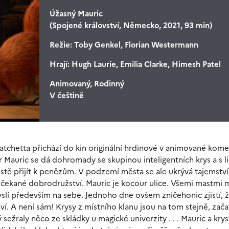
Úžasný Mauric
(Spojené království, Německo, 2021, 93 min)
Režie:
Toby Genkel, Florian Westermann
Hrají:
Hugh Laurie, Emilia Clarke, Himesh Patel
Animovaný, Rodinný
V češtině
tchetta přichází do kin originální hrdinové v animované kome
 Mauric se dá dohromady se skupinou inteligentních krys a s 
tě přijít k penězům. V podzemí města se ale ukrývá tajemství
ečekané dobrodružství. Mauric je kocour ulice. Všemi mastmi 
lí především na sebe. Jednoho dne ovšem zničehonic zjistí, ž
í. A není sám! Krysy z místního klanu jsou na tom stejně, zača
ý sežraly něco ze skládky u magické univerzity . . . Mauric a krys