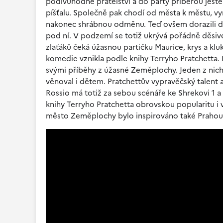
podivuhodné přátelství a do party přiberou ještě l
píšťalu. Společně pak chodí od města k městu, vyr
nakonec shrábnou odměnu. Teď ovšem dorazili do 
pod ní. V podzemí se totiž ukrývá pořádně děsiv
zlaťáků čeká úžasnou partičku Maurice, krys a k
komedie vznikla podle knihy Terryho Pratchetta. 
svými příběhy z úžasné Zeměplochy. Jeden z nich
věnoval i dětem. Pratchettův vypravěčský talent 
Rossio má totiž za sebou scénáře ke Shrekovi 1 a
knihy Terryho Pratchetta obrovskou popularitu i 
město Zeměplochy bylo inspirováno také Prahou a