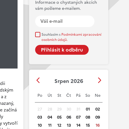
Informace o chystaných akcích
vám pošleme e-mailem.
Souhlasím s
Podmínkami zpracování
osobních údajů.
Srpen 2026
dii
lidským
Po
Út
St
Čt
Pá
So
Ne
 a z
mazaný,
27
28
29
30
31
01
02
e začíná
ly
03
04
05
06
07
08
09
y vytvoří
10
11
12
13
14
15
16