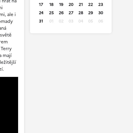
 hrát na
17
18
19
20
21
22
23
ni
24
25
26
27
28
29
30
i, ale i
romady
31
01
02
03
04
05
06
aná
 světě
orem
 Terry
a mají
ežitější
í.