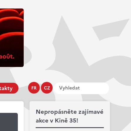
takty
FR
CZ
Nepropásněte zajímavé
akce v Kině 35!