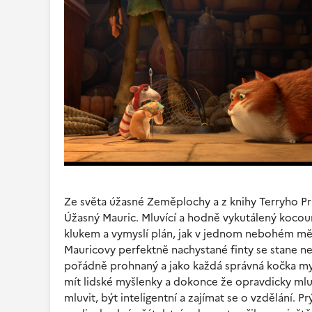
Ze světa úžasné Zeměplochy a z knihy Terryho Pra
Úžasný Mauric. Mluvící a hodně vykutálený kocour
klukem a vymyslí plán, jak v jednom nebohém měs
Mauricovy perfektně nachystané finty se stane n
pořádně prohnaný a jako každá správná kočka mys
mít lidské myšlenky a dokonce že opravdicky mluv
mluvit, být inteligentní a zajímat se o vzdělání. Pr