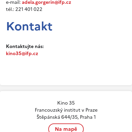
e-mail:
adela.gorgerin@ifp.cz
tél.: 221 401 022
Kontakt
Kontaktujte nás:
kino35@ifp.cz
Kino 35
Francouzský institut v Praze
Štěpánská 644/35, Praha 1
Na mapě