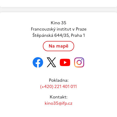
Kino 35
Francouzský institut v Praze
Štěpánská 644/35, Praha 1
Na mapě
Pokladna:
(+420) 221 401 011
Kontakt:
kino35@ifp.cz