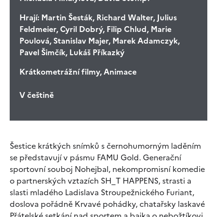
Hrají:
Martin Šesták, Richard Walter, Julius
Feldmeier, Cyril Dobrý, Filip Chlud, Marie
Poulová, Stanislav Majer, Marek Adamczyk,
Pavel Šimčík, Lukáš Příkazký
Krátkometrážní filmy, Animace
V češtině
Šestice krátkých snímků s černohumorným laděním
se představují v pásmu FAMU Gold. Generační
sportovní souboj Nohejbal, nekompromisní komedie
o partnerských vztazích SH_T HAPPENS, strasti a
slasti mladého Ladislava Stroupežnického Furiant,
doslova pořádně Krvavé pohádky, chatařsky laskavé
Přátelské setkání nad sportem a bajka o nebožtíkovi,