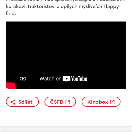
kuřákovi, traktoristovi a opilých myslivcích Happy
End.
Sdílet
ČSFD
Kinobox