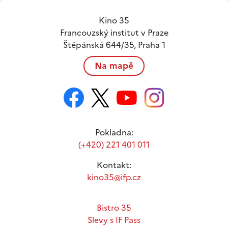
Kino 35
Francouzský institut v Praze
Štěpánská 644/35, Praha 1
Na mapě
Pokladna:
(+420) 221 401 011
Kontakt:
kino35@ifp.cz
Bistro 35
Slevy s IF Pass