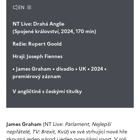
EN
NT Live: Drahá Anglie
(Spojené království, 2024, 170 min)
Režie:
Rupert Goold
Hrají:
Joseph Fiennes
• James Graham • divadlo • UK • 2024 •
premiérový záznam
V angličtině s českými titulky
James Graham
(NT Live:
Parlament, Nejlepší
nepřátelé, TV: Brexit, Kvíz
) ve své strhující nové hře
zkoumá jeden národ i jeden populární sport. V roli