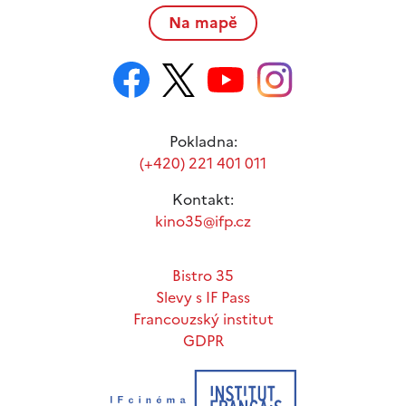
Na mapě
Pokladna:
(+420) 221 401 011
Kontakt:
kino35@ifp.cz
Bistro 35
Slevy s IF Pass
Francouzský institut
GDPR