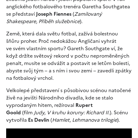
anglického fotbalového trenéra Garetha Southgatea
se představí
Joseph Fiennes
(
Zamilovaný
Shakespeare, Příběh služebnice
).
Země, která dala světu fotbal, zažívá bolestnou
šňůru proher. Proč nedokážou Angličani vyhrát
ve svém vlastním sportu? Gareth Southgate ví, že
když držíte světový rekord v počtu neproměněných
penalt, musíte se odvážit a postavit se letům bolesti,
abyste svůj tým – a s ním i svou zemi – zavedli zpátky
na fotbalový vrchol.
Velkolepé představení s působivou scénou natočené
živě na jevišti Národního divadla, kde se stalo
vyprodaným hitem, režíroval
Rupert
Goold
(film
Judy, V kruhu koruny: Richard II.
). Scénu
vytvořila
Es Devlin
(
Hamlet, Lehmanova trilogie
).