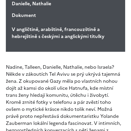
Danielle, Nathalie
Dokument
V angličtině, arabštině, francouzštině a
hebrejštině s českými a anglickými titulky
Nadine, Talleen, Danielle, Nathalie, nebo Israela?
Někde v zákoutích Tel Avivu se prý ukrývá tajemná
žena. Z okupované Gazy měla po vlastních nohou
dojít až kamsi do okolí ulice Hatnufa, kde místní
trans ženy hledají komunitu, útěchu i živobytí.
Kromě zrnité fotky v telefonu a pár zvěstí toho
ovšem o mytické krásce nikdo tolik neví. Možná
právě proto nepřestává dokumentaristku Yolande
Zauberman lokální legenda fascinovat. V intimních,
bezprostředních konverzacích s pěti ženami z