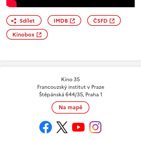
Sdílet
IMDB
ČSFD
Kinobox
Kino 35
Francouzský institut v Praze
Štěpánská 644/35, Praha 1
Na mapě