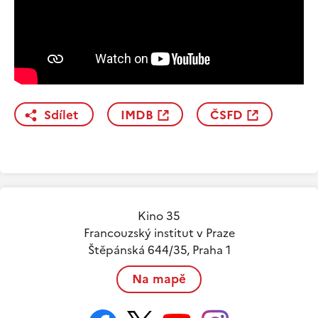
Sdílet
IMDB
ČSFD
Kino 35
Francouzský institut v Praze
Štěpánská 644/35, Praha 1
Na mapě