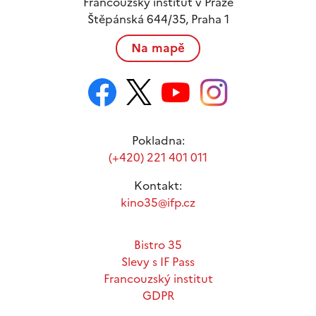
Francouzský institut v Praze
Štěpánská 644/35, Praha 1
Na mapě
Pokladna:
(+420) 221 401 011
Kontakt:
kino35@ifp.cz
Bistro 35
Slevy s IF Pass
Francouzský institut
GDPR