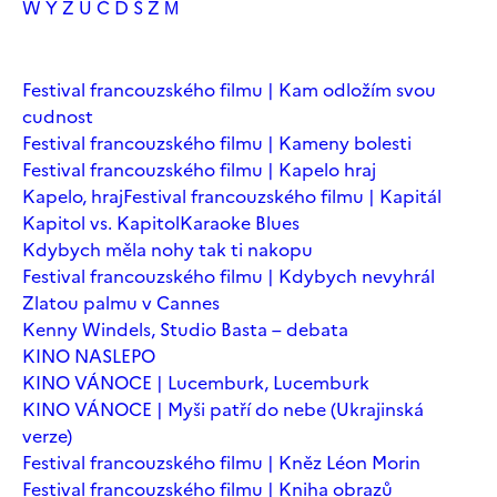
W
Y
Z
Ú
Č
Ď
Š
Ž
М
Festival francouzského filmu | Kam odložím svou
cudnost
Festival francouzského filmu | Kameny bolesti
Festival francouzského filmu | Kapelo hraj
Kapelo, hraj
Festival francouzského filmu | Kapitál
Kapitol vs. Kapitol
Karaoke Blues
Kdybych měla nohy tak ti nakopu
Festival francouzského filmu | Kdybych nevyhrál
Zlatou palmu v Cannes
Kenny Windels, Studio Basta – debata
KINO NASLEPO
KINO VÁNOCE | Lucemburk, Lucemburk
KINO VÁNOCE | Myši patří do nebe (Ukrajinská
verze)
Festival francouzského filmu | Kněz Léon Morin
Festival francouzského filmu | Kniha obrazů