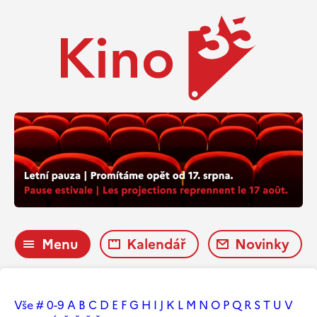
Menu
Kalendář
Novinky
Vše
#
0-9
A
B
C
D
E
F
G
H
I
J
K
L
M
N
O
P
Q
R
S
T
U
V