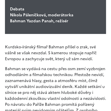
Debata
Nikola Páleníčková, moderátorka
Bahman Yazdan Panah, režisér
Kurdsko-íránský filmař Bahman přišel o zrak, své
vášně se však nevzdal. S kamerou stopuje napříč
Evropou a zachycuje svět, který už sám nevidí.
Bahman se vydává na cestu přes osm zemí vyzbrojen
odhodláním a filmařskou technikou. Přestože nevidí,
zaznamenává hlasy, gesta a atmosféru míst, čímž
vytváří unikátní audiovizuální deník. Každé setkání u
silnice se pro něj stává aktem hluboké důvěry i
každodenní zkouškou vlastní odolnosti a nezávislosti.
Po návratu do Paříže Bahman promítá pořízený
materiál svým nevidomým přátelům. Z osobního