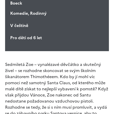
Boeck
Komedie, Rodinný
V češtině
Pro děti od 6 let
Sedmiletá Zoe – vynalézavé děvčátko a skutečný
živel – se rozhodne skoncovat se svým školním
šikanátorem Thimothéeem. Kdo by jí mohl víc
pomoci než samotný Santa Claus, od kterého může
malé dítě získat to nejlepší vybavení k pomstě? Když
však přijdou Vánoce, Zoe nakonec od Santu
nedostane požadovanou vzduchovou pistoli.
Rozhodne se tedy, že si s ním musí promluvit, a vydá
se do zábavního parku Santova vesnice, aby to