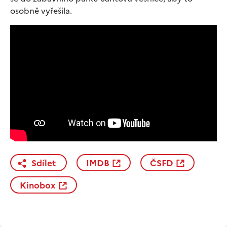
osobně vyřešila.
Sdílet
IMDB
ČSFD
Kinobox