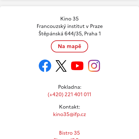
Kino 35
Francouzský institut v Praze
Štěpánská 644/35, Praha 1
Na mapě
Pokladna:
(+420) 221 401 011
Kontakt:
kino35@ifp.cz
Bistro 35