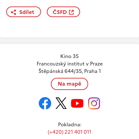
Sdílet
ČSFD
Kino 35
Francouzský institut v Praze
Štěpánská 644/35, Praha 1
Na mapě
Pokladna:
(+420) 221 401 011