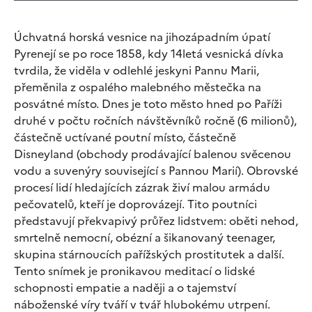
Úchvatná horská vesnice na jihozápadním úpatí
Pyrenejí se po roce 1858, kdy 14letá vesnická dívka
tvrdila, že viděla v odlehlé jeskyni Pannu Marii,
přeměnila z ospalého malebného městečka na
posvátné místo. Dnes je toto město hned po Paříži
druhé v počtu ročních návštěvníků ročně (6 milionů),
částečně uctívané poutní místo, částečně
Disneyland (obchody prodávající balenou svěcenou
vodu a suvenýry související s Pannou Marií). Obrovské
procesí lidí hledajících zázrak živí malou armádu
pečovatelů, kteří je doprovázejí. Tito poutníci
představují překvapivý průřez lidstvem: oběti nehod,
smrtelně nemocní, obézní a šikanovaný teenager,
skupina stárnoucích pařížských prostitutek a další.
Tento snímek je pronikavou meditací o lidské
schopnosti empatie a naději a o tajemství
náboženské víry tváří v tvář hlubokému utrpení.