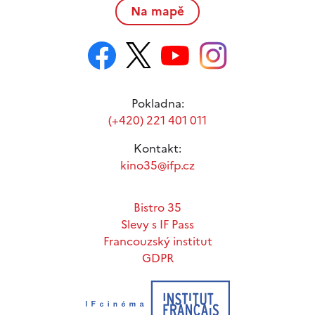
Na mapě
Pokladna:
(+420) 221 401 011
Kontakt:
kino35@ifp.cz
Bistro 35
Slevy s IF Pass
Francouzský institut
GDPR