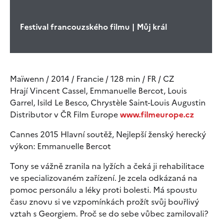
Festival francouzského filmu | Můj král
Maïwenn / 2014 / Francie / 128 min / FR / CZ
Hrají Vincent Cassel, Emmanuelle Bercot, Louis
Garrel, Isild Le Besco, Chrystèle Saint-Louis Augustin
Distributor v ČR Film Europe
www.filmeurope.cz
Cannes 2015 Hlavní soutěž, Nejlepší ženský herecký
výkon: Emmanuelle Bercot
Tony se vážně zranila na lyžích a čeká ji rehabilitace
ve specializovaném zařízení. Je zcela odkázaná na
pomoc personálu a léky proti bolesti. Má spoustu
času znovu si ve vzpomínkách prožít svůj bouřlivý
vztah s Georgiem. Proč se do sebe vůbec zamilovali?