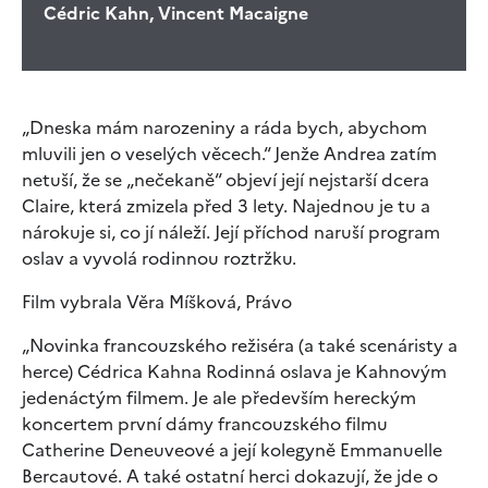
Cédric Kahn, Vincent Macaigne
„Dneska mám narozeniny a ráda bych, abychom
mluvili jen o veselých věcech.“ Jenže Andrea zatím
netuší, že se „nečekaně“ objeví její nejstarší dcera
Claire, která zmizela před 3 lety. Najednou je tu a
nárokuje si, co jí náleží. Její příchod naruší program
oslav a vyvolá rodinnou roztržku.
Film vybrala Věra Míšková, Právo
„Novinka francouzského režiséra (a také scenáristy a
herce) Cédrica Kahna Rodinná oslava je Kahnovým
jedenáctým filmem. Je ale především hereckým
koncertem první dámy francouzského filmu
Catherine Deneuveové a její kolegyně Emmanuelle
Bercautové. A také ostatní herci dokazují, že jde o