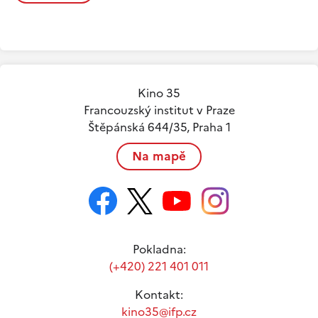
Kino 35
Francouzský institut v Praze
Štěpánská 644/35, Praha 1
Na mapě
Pokladna:
(+420) 221 401 011
Kontakt:
kino35@ifp.cz