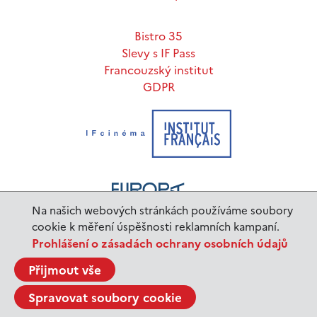
Bistro 35
Slevy s IF Pass
Francouzský institut
GDPR
Na našich webových stránkách používáme soubory
cookie k měření úspěšnosti reklamních kampaní.
Prohlášení o zásadách ochrany osobních údajů
www.ifp.cz
© 2023 Institut français de Prague |
Přijmout vše
BurnIT
Tajpej Design
code:
design:
Spravovat soubory cookie