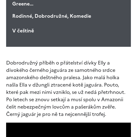
Greene...
Rodinné, Dobrodružné, Komedie
V češtině
Dobrodružný příběh o přátelství dívky Elly a
divokého černého jaguára ze samotného srdce
amazonského deštného pralesa. Jako malá holka
našla Ella v džungli ztracené kotě jaguára. Pouto,
které pak mezi nimi vzniklo, se už nedá přetrhnout.
Po letech se znovu setkají a musí spolu v Amazonii
čelit nebezpečným lovcům a pašerákům zvěře.
Černý jaguár je pro ně ta nejcennější trofej.