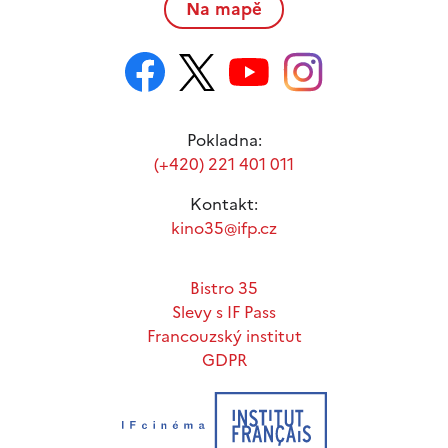
Na mapě
Pokladna:
(+420) 221 401 011
Kontakt:
kino35@ifp.cz
Bistro 35
Slevy s IF Pass
Francouzský institut
GDPR