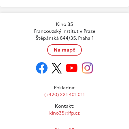
Kino 35
Francouzský institut v Praze
Štěpánská 644/35, Praha 1
Na mapě
Pokladna:
(+420) 221 401 011
Kontakt:
kino35@ifp.cz