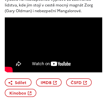
lidstva, kde jim stojí v cestě mocný magnát Zorg
(Gary Oldman) i nebezpeční Mangalorové.
Sdílet
IMDB
ČSFD
Kinobox