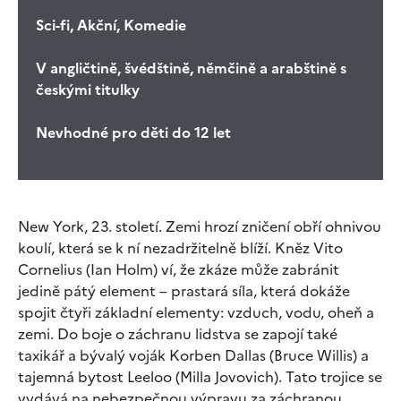
Sci-fi, Akční, Komedie
V angličtině, švédštině, němčině a arabštině s
českými titulky
Nevhodné pro děti do 12 let
New York, 23. století. Zemi hrozí zničení obří ohnivou
koulí, která se k ní nezadržitelně blíží. Kněz Vito
Cornelius (Ian Holm) ví, že zkáze může zabránit
jedině pátý element – prastará síla, která dokáže
spojit čtyři základní elementy: vzduch, vodu, oheň a
zemi. Do boje o záchranu lidstva se zapojí také
taxikář a bývalý voják Korben Dallas (Bruce Willis) a
tajemná bytost Leeloo (Milla Jovovich). Tato trojice se
vydává na nebezpečnou výpravu za záchranou