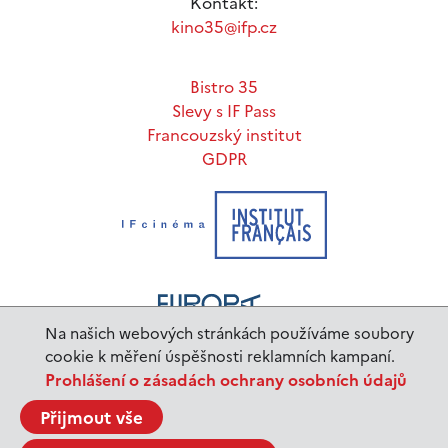
Kontakt:
kino35@ifp.cz
Bistro 35
Slevy s IF Pass
Francouzský institut
GDPR
Na našich webových stránkách používáme soubory
cookie k měření úspěšnosti reklamních kampaní.
Prohlášení o zásadách ochrany osobních údajů
www.ifp.cz
© 2023 Institut français de Prague |
Přijmout vše
BurnIT
Tajpej Design
code:
design: