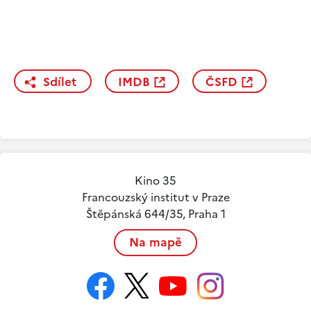
Sdílet
IMDB
ČSFD
Kino 35
Francouzský institut v Praze
Štěpánská 644/35, Praha 1
Na mapě